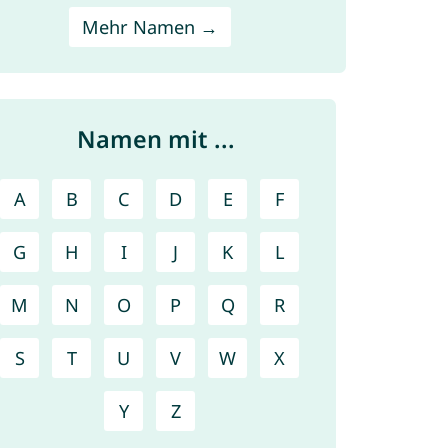
Mehr Namen →
Namen mit ...
A
B
C
D
E
F
G
H
I
J
K
L
M
N
O
P
Q
R
S
T
U
V
W
X
Y
Z