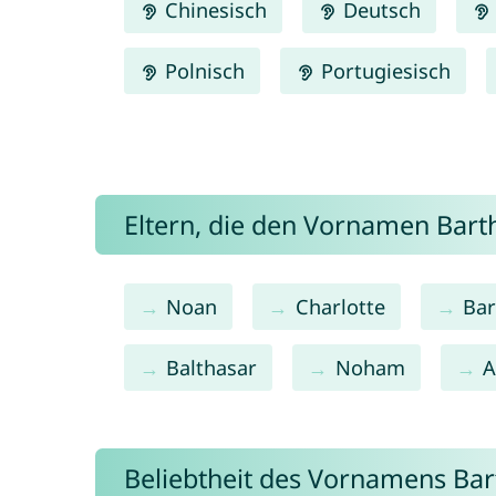
Chinesisch
Deutsch
Polnisch
Portugiesisch
Eltern, die den Vornamen Ba
Noan
Charlotte
Ba
Balthasar
Noham
A
Beliebtheit des Vornamens Ba