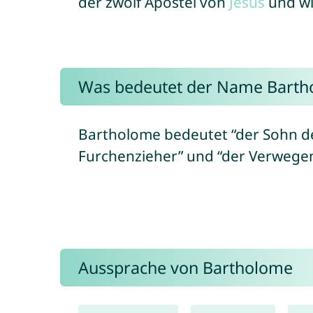
der zwölf Apostel von
Jesus
und wi
Was bedeutet der Name Barth
Bartholome bedeutet “der Sohn de
Furchenzieher” und “der Verwege
Aussprache von Bartholome