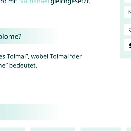
rd mit
Nathanael
gleichgesetzt.
olome?
s Tolmai”, wobei Tolmai “der
ne” bedeutet.