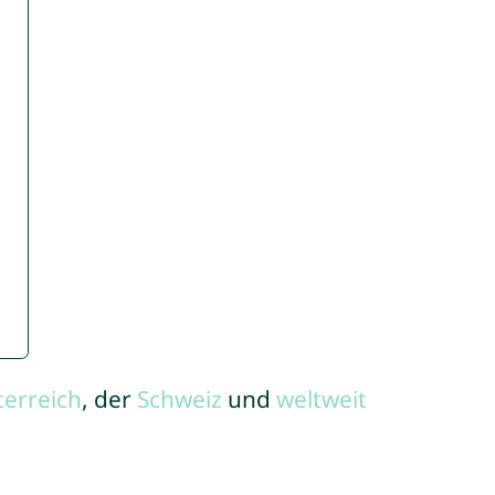
terreich
, der
Schweiz
und
weltweit