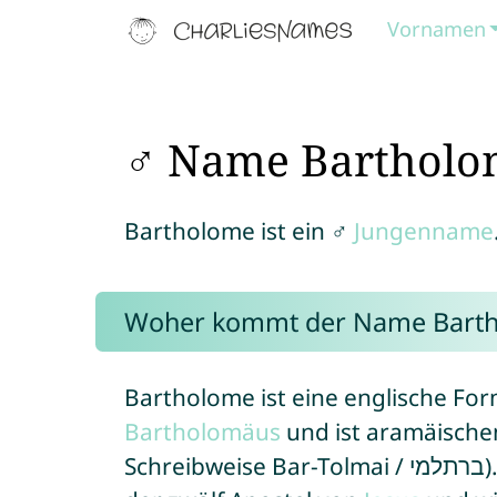
Vornamen
♂ Name Bartholo
Bartholome ist ein ♂
Jungenname
Woher kommt der Name Bart
Bartholome ist eine englische Fo
Bartholomäus
und ist aramäische
Schreibweise Bar-Tolmai / ברתלמי). In der Bibel ist Bartholome einer