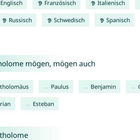
Englisch
Französisch
Italienisch
Russisch
Schwedisch
Spanisch
rtholome mögen, mögen auch
rtholomäus
Paulus
Benjamin
rian
Esteban
rtholome