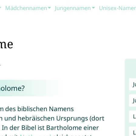
Mädchennamen
Jungennamen
Unisex-Name
me
.
holome?
J
rm des biblischen Namens
n und hebräischen Ursprungs (dort