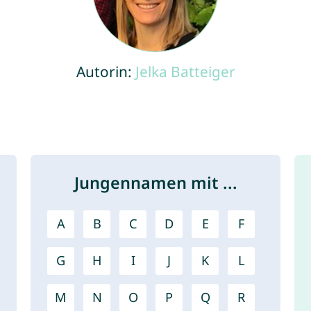
Autorin:
Jelka Batteiger
Jungennamen mit ...
A
B
C
D
E
F
G
H
I
J
K
L
M
N
O
P
Q
R