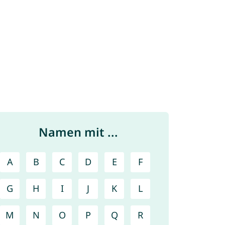
Namen mit ...
A
B
C
D
E
F
G
H
I
J
K
L
M
N
O
P
Q
R