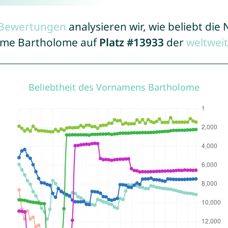
r Bewertungen
analysieren wir, wie beliebt di
Name Bartholome auf
Platz #13933
der
weltwei