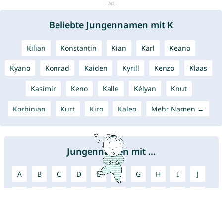
Beliebte Jungennamen mit K
Kilian
Konstantin
Kian
Karl
Keano
Kyano
Konrad
Kaiden
Kyrill
Kenzo
Klaas
Kasimir
Keno
Kalle
Kélyan
Knut
Korbinian
Kurt
Kiro
Kaleo
Mehr Namen →
Jungennamen mit ...
A
B
C
D
E
F
G
H
I
J
K
L
M
N
O
P
Q
R
S
T
U
V
W
X
Y
Z