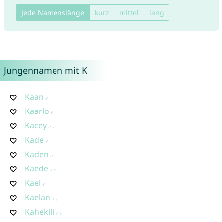
Jede Namenslänge
kurz
mittel
lang
Jungennamen mit K
Kaan
Kaarlo
Kacey
Kade
Kaden
Kaede
Kael
Kaelan
Kahekili