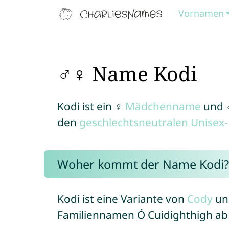
Vornamen
♂♀ Name Kodi
Kodi ist ein ♀
Mädchenname
und
den
geschlechtsneutralen Unise
Woher kommt der Name Kodi?
Kodi ist eine Variante von
Cody
un
Familiennamen Ó Cuidighthigh ab 