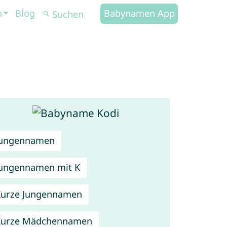
n
Blog
Babynamen App
Jungennamen
ungennamen mit K
urze Jungennamen
Kurze Mädchennamen