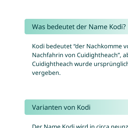
Was bedeutet der Name Kodi?
Kodi bedeutet “der Nachkomme vo
Nachfahrin von Cuidightheach”, ab
Cuidightheach wurde ursprünglich
vergeben.
Varianten von Kodi
Der Name Kodi wird in circa neun