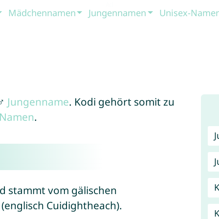
Mädchennamen
Jungennamen
Unisex-Name
 ♂
Jungenname
. Kodi gehört somit zu
x-Namen
.
J
K
d stammt vom gälischen
(englisch Cuidightheach).