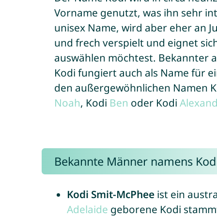
Vorname genutzt, was ihn sehr int
unisex Name, wird aber eher an J
und frech verspielt und eignet si
auswählen möchtest. Bekannter als
Kodi fungiert auch als Name für 
den außergewöhnlichen Namen Ko
Noah
, Kodi
Ben
oder Kodi
Alexan
Bekannte Männer namens Kod
Kodi Smit-McPhee
ist ein austr
Adelaide
geborene Kodi stammt a