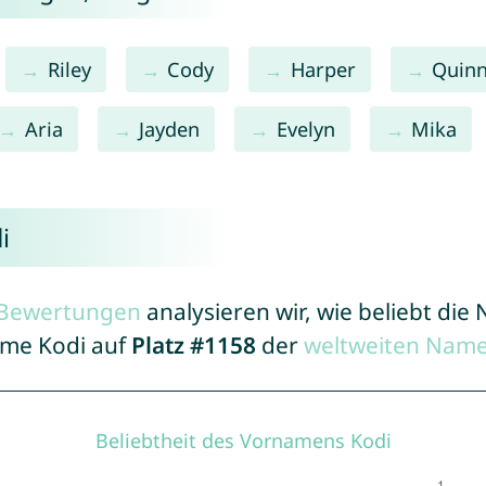
Riley
Cody
Harper
Quin
Aria
Jayden
Evelyn
Mika
i
r Bewertungen
analysieren wir, wie beliebt di
ame Kodi auf
Platz #1158
der
weltweiten Name