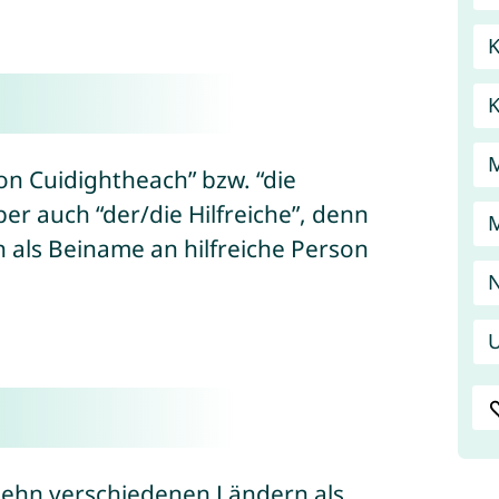
K
n Cuidightheach” bzw. “die
er auch “der/die Hilfreiche”, denn
 als Beiname an hilfreiche Person
N
U
zehn verschiedenen Ländern als