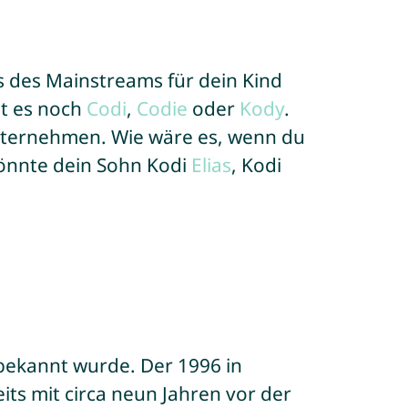
s des Mainstreams für dein Kind
bt es noch
Codi
,
Codie
oder
Kody
.
Unternehmen. Wie wäre es, wenn du
önnte dein Sohn Kodi
Elias
, Kodi
r bekannt wurde. Der 1996 in
ts mit circa neun Jahren vor der