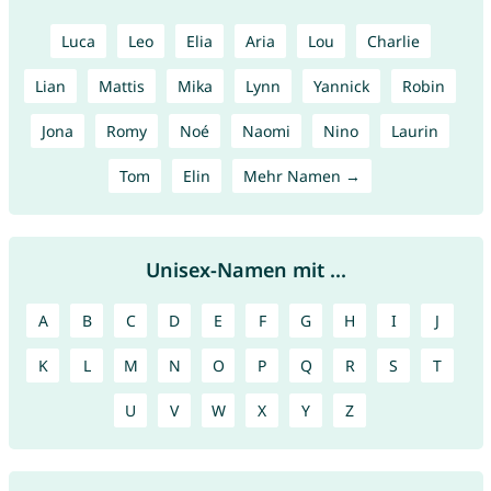
Luca
Leo
Elia
Aria
Lou
Charlie
Lian
Mattis
Mika
Lynn
Yannick
Robin
Jona
Romy
Noé
Naomi
Nino
Laurin
Tom
Elin
Mehr Namen →
Unisex-Namen mit ...
A
B
C
D
E
F
G
H
I
J
K
L
M
N
O
P
Q
R
S
T
U
V
W
X
Y
Z