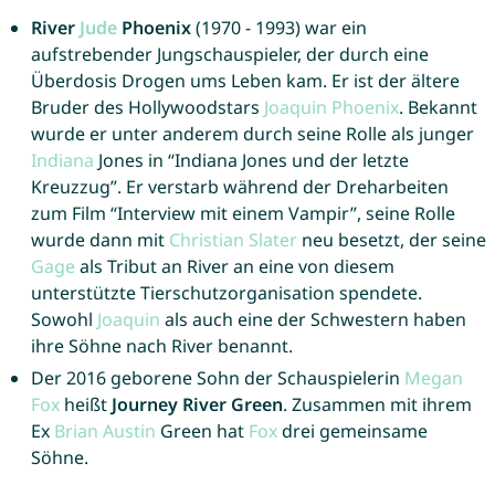
River
Jude
Phoenix
(1970 - 1993) war ein
aufstrebender Jungschauspieler, der durch eine
Überdosis Drogen ums Leben kam. Er ist der ältere
Bruder des Hollywoodstars
Joaquin
Phoenix
. Bekannt
wurde er unter anderem durch seine Rolle als junger
Indiana
Jones in “Indiana Jones und der letzte
Kreuzzug”. Er verstarb während der Dreharbeiten
zum Film “Interview mit einem Vampir”, seine Rolle
wurde dann mit
Christian
Slater
neu besetzt, der seine
Gage
als Tribut an River an eine von diesem
unterstützte Tierschutzorganisation spendete.
Sowohl
Joaquin
als auch eine der Schwestern haben
ihre Söhne nach River benannt.
Der 2016 geborene Sohn der Schauspielerin
Megan
Fox
heißt
Journey River Green
. Zusammen mit ihrem
Ex
Brian
Austin
Green hat
Fox
drei gemeinsame
Söhne.