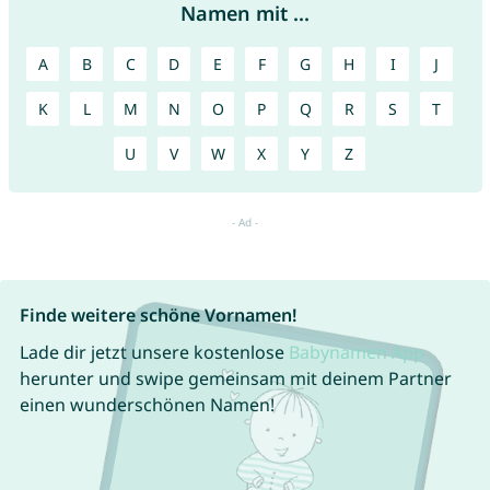
Namen mit ...
A
B
C
D
E
F
G
H
I
J
K
L
M
N
O
P
Q
R
S
T
U
V
W
X
Y
Z
Finde weitere schöne Vornamen!
Lade dir jetzt unsere kostenlose
Babynamen App
herunter und swipe gemeinsam mit deinem Partner
einen wunderschönen Namen!