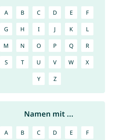
A
B
C
D
E
F
G
H
I
J
K
L
M
N
O
P
Q
R
S
T
U
V
W
X
Y
Z
Namen mit ...
A
B
C
D
E
F