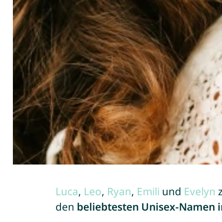
Luca
,
Leo
,
Ryan
,
Emili
und
Evelyn
z
den
beliebtesten Unisex-Namen in