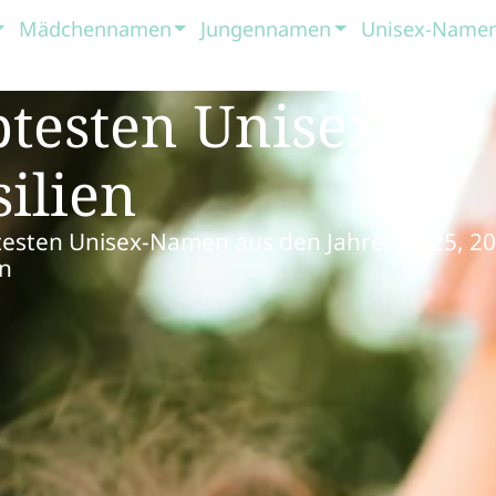
Mädchennamen
Jungennamen
Unisex-Name
btesten Unisex-
ilien
ebtesten Unisex-Namen aus den Jahren 2025, 2
en