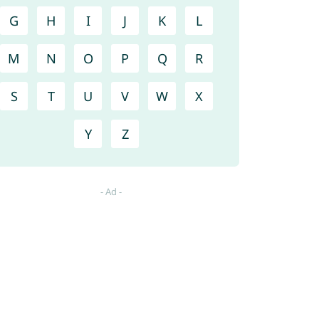
G
H
I
J
K
L
M
N
O
P
Q
R
S
T
U
V
W
X
Y
Z