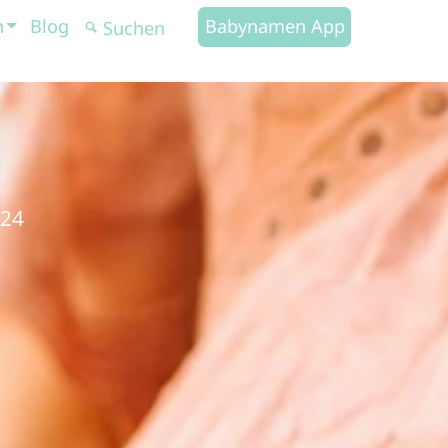
n
Blog
Babynamen App
024