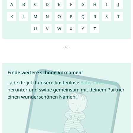
A
B
C
D
E
F
G
H
I
J
K
L
M
N
O
P
Q
R
S
T
U
V
W
X
Y
Z
Finde weitere schöne Vornamen!
Lade dir jetzt unsere kostenlose
Babynamen App
herunter und swipe gemeinsam mit deinem Partner
einen wunderschönen Namen!