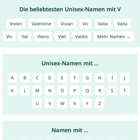
Die beliebtesten Unisex-Namen mit V
Vivien
Valentine
Vivian
Vic
Valia
Vada
Viv
Val
Vieno
Viet
Valdis
Mehr Namen →
Unisex-Namen mit ...
A
B
C
D
E
F
G
H
I
J
K
L
M
N
O
P
Q
R
S
T
U
V
W
X
Y
Z
Namen mit ...