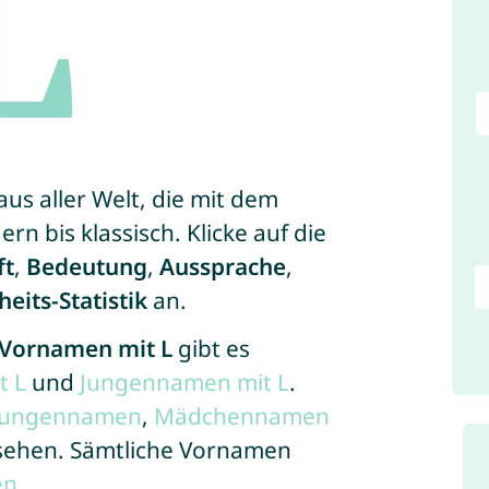
aus aller Welt, die mit dem
n bis klassisch. Klicke auf die
ft
,
Bedeutung
,
Aussprache
,
heits-Statistik
an.
 Vornamen mit L
gibt es
 L
und
Jungennamen mit L
.
Jungennamen
,
Mädchennamen
nsehen. Sämtliche Vornamen
en
.