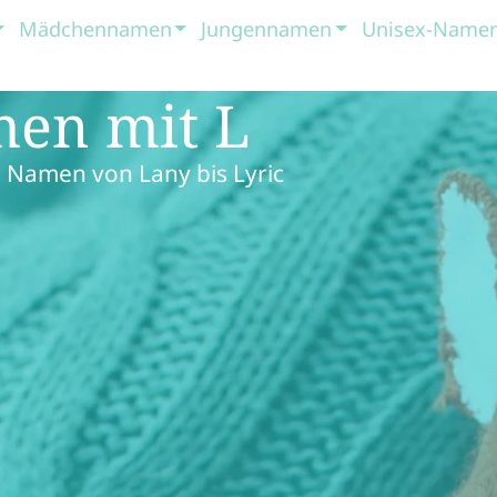
Mädchennamen
Jungennamen
Unisex-Name
men mit L
 Namen von Lany bis Lyric