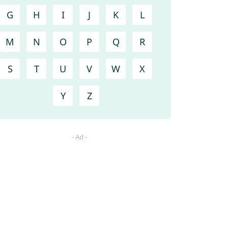
G
H
I
J
K
L
M
N
O
P
Q
R
S
T
U
V
W
X
Y
Z