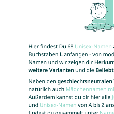
Hier findest Du 68
Unisex-Namen
Buchstaben
L
anfangen - von moder
Namen und wir zeigen dir
Herkun
weitere Varianten
und die
Beliebt
Neben den
geschlechtsneutralen
natürlich auch
Mädchennamen mit
Außerdem kannst du dir hier alle
und
Unisex-Namen
von A bis Z a
findest du gesammelt unter
Nam