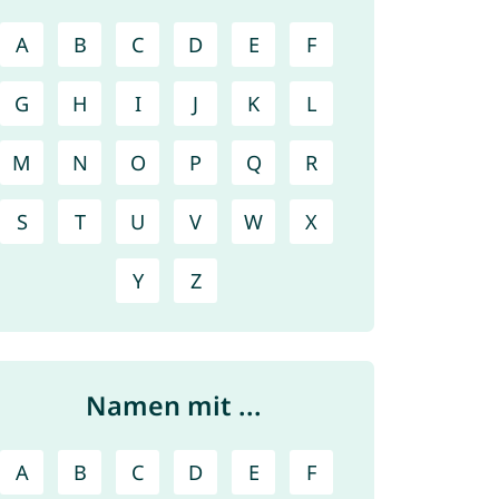
A
B
C
D
E
F
G
H
I
J
K
L
M
N
O
P
Q
R
S
T
U
V
W
X
Y
Z
Namen mit ...
A
B
C
D
E
F