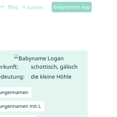
n
Blog
Babynamen App
rkunft:
schottisch, gälisch
edeutung:
die kleine Höhle
Jungennamen
ungennamen mit L