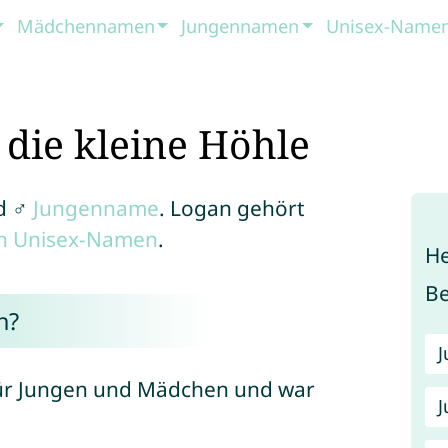
Mädchennamen
Jungennamen
Unisex-Name
die kleine Höhle
d ♂
Jungenname
. Logan gehört
en Unisex-Namen
.
He
B
n?
für Jungen und Mädchen und war
J