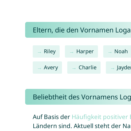
Eltern, die den Vornamen Lo
Riley
Harper
Noah
Avery
Charlie
Jayde
Beliebtheit des Vornamens Lo
Auf Basis der
Häufigkeit positive
Ländern sind. Aktuell steht der 