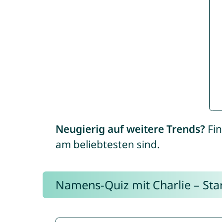
Neugierig auf weitere Trends?
Fin
am beliebtesten sind.
Namens-Quiz mit Charlie – Start