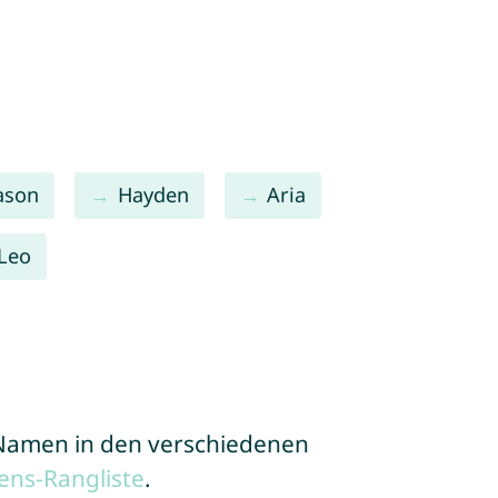
ason
Hayden
Aria
Leo
e Namen in den verschiedenen
ns-Rangliste
.