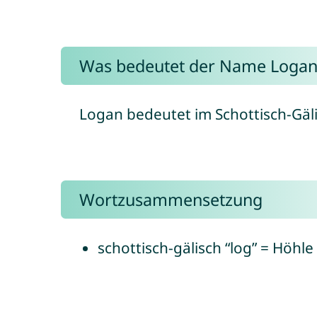
Was bedeutet der Name Logan
Logan bedeutet im Schottisch-Gäli
Wortzusammensetzung
schottisch-gälisch “log” = Höhle