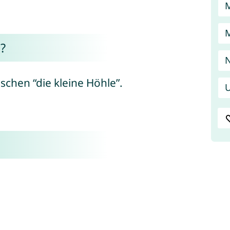
?
N
schen “die kleine Höhle”.
U