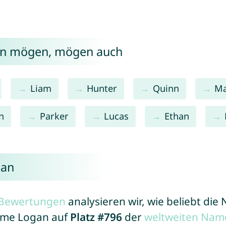
gan mögen, mögen auch
Liam
Hunter
Quinn
M
n
Parker
Lucas
Ethan
gan
r Bewertungen
analysieren wir, wie beliebt di
Name Logan auf
Platz #796
der
weltweiten Name