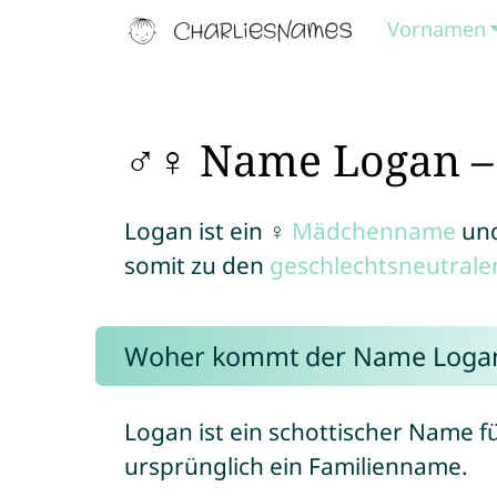
Vornamen
♂♀ Name Logan – 
Logan ist ein ♀
Mädchenname
un
somit zu den
geschlechtsneutral
Woher kommt der Name Loga
Logan ist ein schottischer Name 
ursprünglich ein Familienname.