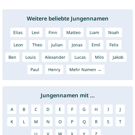
Weitere beliebte Jungennamen
Elias
Levi
Finn
Matteo
Liam
Noah
Leon
Theo
Julian
Jonas
Emil
Felix
Ben
Louis
Alexander
Lucas
Milo
Jakob
Paul
Henry
Mehr Namen →
Jungennamen mit ...
A
B
C
D
E
F
G
H
I
J
K
L
M
N
O
P
Q
R
S
T
U
V
W
X
Y
Z