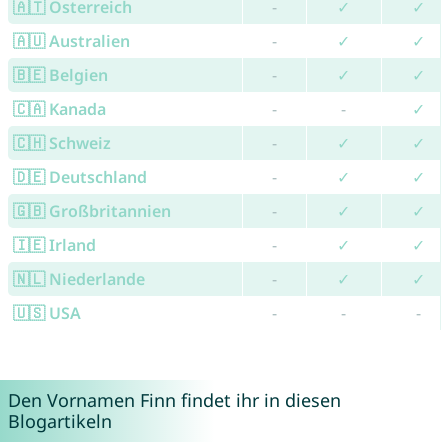
🇦🇹 Österreich
-
✓
✓
🇦🇺 Australien
-
✓
✓
🇧🇪 Belgien
-
✓
✓
🇨🇦 Kanada
-
-
✓
🇨🇭 Schweiz
-
✓
✓
🇩🇪 Deutschland
-
✓
✓
🇬🇧 Großbritannien
-
✓
✓
🇮🇪 Irland
-
✓
✓
🇳🇱 Niederlande
-
✓
✓
🇺🇸 USA
-
-
-
Den Vornamen Finn findet ihr in diesen
Blogartikeln