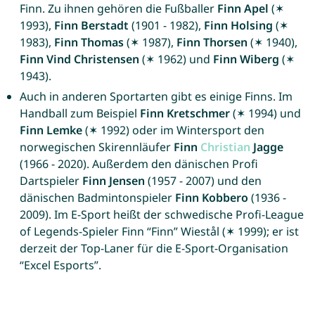
Finn. Zu ihnen gehören die Fußballer
Finn Apel
(✶
1993),
Finn Berstadt
(1901 - 1982),
Finn Holsing
(✶
1983),
Finn Thomas
(✶ 1987),
Finn Thorsen
(✶ 1940),
Finn Vind Christensen
(✶ 1962) und
Finn Wiberg
(✶
1943).
Auch in anderen Sportarten gibt es einige Finns. Im
Handball zum Beispiel
Finn Kretschmer
(✶ 1994) und
Finn Lemke
(✶ 1992) oder im Wintersport den
norwegischen Skirennläufer
Finn
Christian
Jagge
(1966 - 2020). Außerdem den dänischen Profi
Dartspieler
Finn Jensen
(1957 - 2007) und den
dänischen Badmintonspieler
Finn Kobbero
(1936 -
2009). Im E-Sport heißt der schwedische Profi-League
of Legends-Spieler Finn “Finn” Wiestål (✶ 1999); er ist
derzeit der Top-Laner für die E-Sport-Organisation
“Excel Esports”.