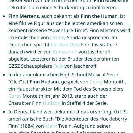
Dieser wird von dem britischen Spion
Finn McMissile
rekrutiert um einen Schurkenring zu infiltrieren.
Finn Mertens
, auch bekannt als
Finn the Human
, ist
eine fiktive Figur aus der beliebten amerikanischen
Zeichentrickserie “Adventure Time”. Finn Mertens wird
im Englischen von
Jeremy
Shada gesprochen. Im
Deutschen spricht
Carsten
Otto
Finn bis Staffel 7,
danach wird er von
Constantin
von Jascheroff
abgelöst. Letzterer ist der Bruder des berühmten
GZSZ Schauspielers
Felix
von Jascheroff.
In der amerikanischen High School Musical-Serie
“Glee” ist
Finn Hudson
, gespielt von
Corey
Monteith,
ein Hauptcharakter. Mit dem Tod des Schauspielers
Corey
Monteith im Jahr 2013, starb auch der
Charakter Finn
Hudson
in Staffel 4 der Serie.
In Deutschland weit bekannt ist das ursprünglich US-
amerikanische Buch “Die Abenteuer des Huckleberry
Finn” (1884) von
Mark
Twain. Aufgrund seiner