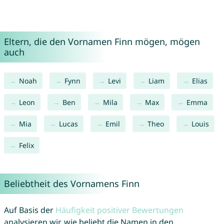
Eltern, die den Vornamen Finn mögen, mögen
auch
Noah
Fynn
Levi
Liam
Elias
Leon
Ben
Mila
Max
Emma
Mia
Lucas
Emil
Theo
Louis
Felix
Beliebtheit des Vornamens Finn
Auf Basis der
Häufigkeit positiver Bewertungen
analysieren wir, wie beliebt die Namen in den