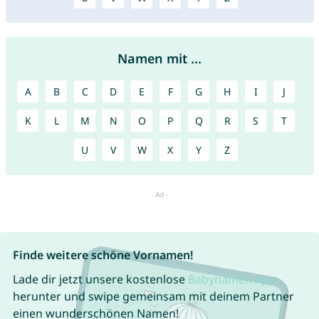
Namen mit ...
A
B
C
D
E
F
G
H
I
J
K
L
M
N
O
P
Q
R
S
T
U
V
W
X
Y
Z
Finde weitere schöne Vornamen!
Lade dir jetzt unsere kostenlose
Babynamen App
herunter und swipe gemeinsam mit deinem Partner
einen wunderschönen Namen!