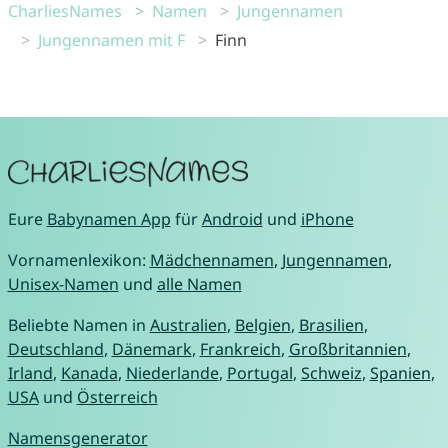
CharliesNames
Namen
Jungennamen
Jungennamen mit F
Finn
Eure
Babynamen App
für
Android
und
iPhone
Vornamenlexikon:
Mädchennamen
,
Jungennamen
,
Unisex-Namen
und
alle Namen
Beliebte Namen in
Australien
,
Belgien
,
Brasilien
,
Deutschland
,
Dänemark
,
Frankreich
,
Großbritannien
,
Irland
,
Kanada
,
Niederlande
,
Portugal
,
Schweiz
,
Spanien
,
USA
und
Österreich
Namensgenerator