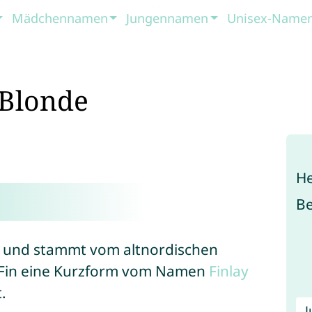
Mädchennamen
Jungennamen
Unisex-Name
 Blonde
He
B
und stammt vom altnordischen
Fin eine Kurzform vom Namen
Finlay
.