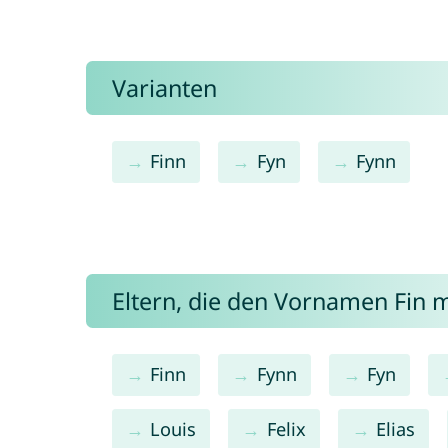
Varianten
Finn
Fyn
Fynn
Eltern, die den Vornamen Fin
Finn
Fynn
Fyn
Louis
Felix
Elias