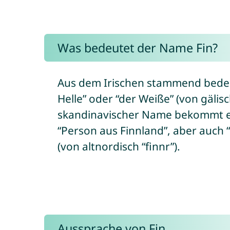
Was bedeutet der Name Fin?
Aus dem Irischen stammend bedeut
Helle” oder “der Weiße” (von gälisc
skandinavischer Name bekommt er
“Person aus Finnland”, aber auch
(von altnordisch “finnr”).
Aussprache von Fin