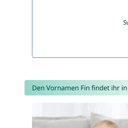
S
Den Vornamen Fin findet ihr in