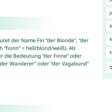
J
K
et der Name Fin “der Blonde”, “der
h “fionn” = hell/blond/weiß). Als
N
 die Bedeutung “der Finne” oder
 “der Wanderer” oder “der Vagabund”