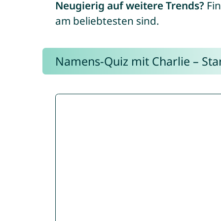
Neugierig auf weitere Trends?
Fin
am beliebtesten sind.
Namens-Quiz mit Charlie – Start