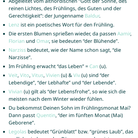
Abgeleitet vom altnordischen “Gott der Sonne, des
reinen Lichtes, des Frühlings, des Guten und der
Gerechtigkeit”: der Jungenname
Baldur
.
Lenz
ist ein poetisches Wort für den Frühling.
Die ersten Blumen sprießen wieder, da passen
Aamir
,
Florian
und
Omar
, sie bedeuten “der Blühende”.
Narziss
bedeutet, wie der Name schon sagt, “die
Narzisse”.
Im Frühling erwacht “das Leben” =
Can
(u).
Veit
,
Vito
,
Vitus
,
Vivien
(u) &
Viv
(u) sind “der
Lebendige”, “der Lebhafte” und “der Lebende”.
Vivian
(u) gilt als “der Lebensfrohe”, so wie sich die
meisten nach dem Winter wieder fühlen.
Du bekommst Deinen Sohn im Frühlingsmonat Mai?
Dann passt
Quentin
, “der im fünften Monat (Mai)
Geborene”.
Legolas
bedeutet “Grünblatt” bzw. “grünes Laub”, das