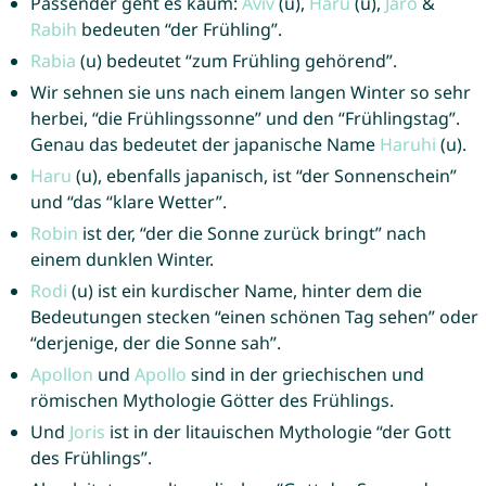
Passender geht es kaum:
Aviv
(u),
Haru
(u),
Jaro
&
Rabih
bedeuten “der Frühling”.
Rabia
(u) bedeutet “zum Frühling gehörend”.
Wir sehnen sie uns nach einem langen Winter so sehr
herbei, “die Frühlingssonne” und den “Frühlingstag”.
Genau das bedeutet der japanische Name
Haruhi
(u).
Haru
(u), ebenfalls japanisch, ist “der Sonnenschein”
und “das “klare Wetter”.
Robin
ist der, “der die Sonne zurück bringt” nach
einem dunklen Winter.
Rodi
(u) ist ein kurdischer Name, hinter dem die
Bedeutungen stecken “einen schönen Tag sehen” oder
“derjenige, der die Sonne sah”.
Apollon
und
Apollo
sind in der griechischen und
römischen Mythologie Götter des Frühlings.
Und
Joris
ist in der litauischen Mythologie “der Gott
des Frühlings”.