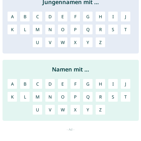
Jungennamen mit ...
A
B
C
D
E
F
G
H
I
J
K
L
M
N
O
P
Q
R
S
T
U
V
W
X
Y
Z
Namen mit ...
A
B
C
D
E
F
G
H
I
J
K
L
M
N
O
P
Q
R
S
T
U
V
W
X
Y
Z