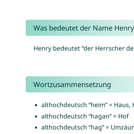
Was bedeutet der Name Henry
Henry bedeutet “der Herrscher de
Wortzusammensetzung
althochdeutsch “heim” = Haus,
althochdeutsch “hagan” = Hof
althochdeutsch “hag” = Umzäu