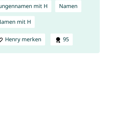
ungennamen mit H
Namen
Namen mit H
Henry merken
95