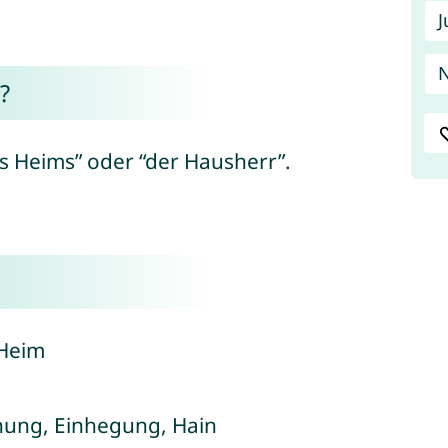
J
?
s Heims” oder “der Hausherr”.
 Heim
nung, Einhegung, Hain