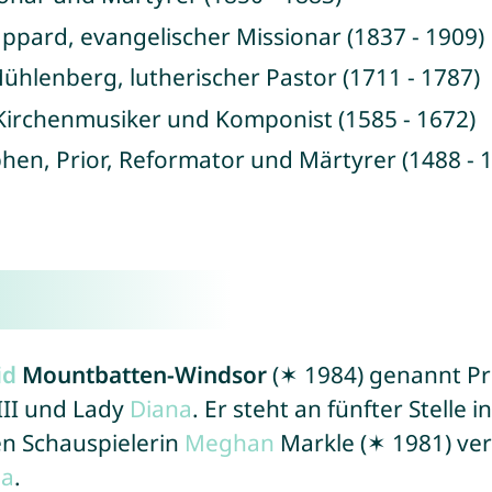
Rappard, evangelischer Missionar (1837 - 1909)
Mühlenberg, lutherischer Pastor (1711 - 1787)
 Kirchenmusiker und Komponist (1585 - 1672)
phen, Prior, Reformator und Märtyrer (1488 - 
id
Mountbatten-Windsor
(✶ 1984) genannt Pr
III und Lady
Diana
. Er steht an fünfter Stelle i
en Schauspielerin
Meghan
Markle (✶ 1981) ver
na
.