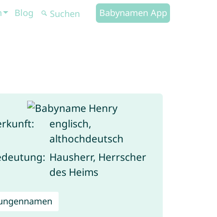
n
Blog
Babynamen App
rkunft:
englisch,
althochdeutsch
edeutung:
Hausherr, Herrscher
des Heims
Jungennamen