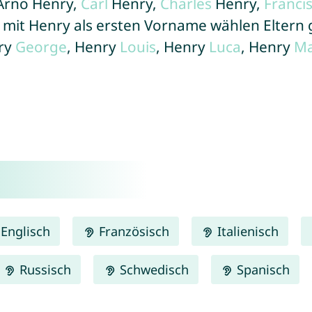
 Arno Henry,
Carl
Henry,
Charles
Henry,
Franci
mit Henry als ersten Vorname wählen Eltern
nry
George
, Henry
Louis
, Henry
Luca
, Henry
M
Englisch
Französisch
Italienisch
Russisch
Schwedisch
Spanisch