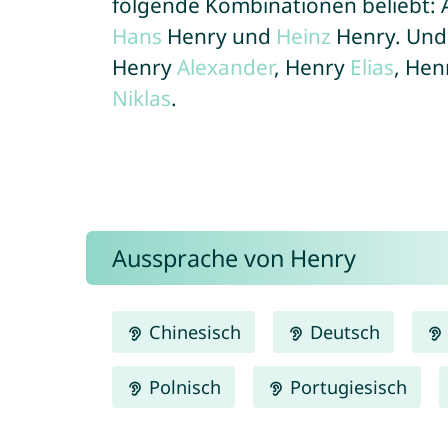
folgende Kombinationen beliebt:
Hans
Henry und
Heinz
Henry. Und 
Henry
Alexander
, Henry
Elias
, He
Niklas
.
Aussprache von Henry
Chinesisch
Deutsch
Polnisch
Portugiesisch