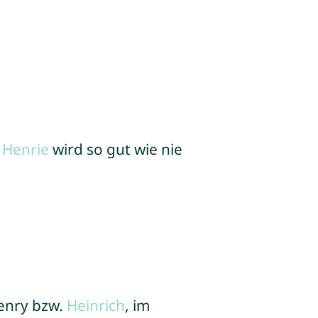
e
Henrie
wird so gut wie nie
enry bzw.
Heinrich
, im