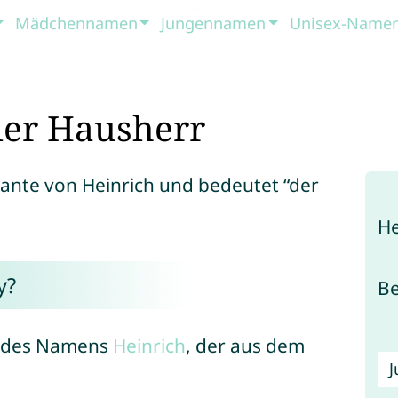
Mädchennamen
Jungennamen
Unisex-Name
er Hausherr
riante von Heinrich und bedeutet “der
He
y?
B
rm des Namens
Heinrich
, der aus dem