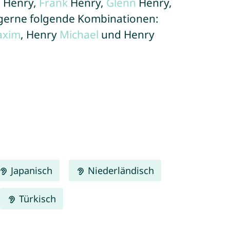
s
Henry,
Frank
Henry,
Glenn
Henry,
 gerne folgende Kombinationen:
axim
, Henry
Michael
und Henry
Japanisch
Niederländisch
Türkisch