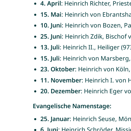
4. April
: Heinrich Richter, Pries
15. Mai
: Heinrich von Ebrantsha
10. Juni
: Heinrich von Bozen, Pa
25. Juni
: Heinrich Zdik, Bischof
13. Juli
: Heinrich II., Heiliger (9
15. Juli
: Heinrich von Marsberg,
23. Oktober
: Heinrich von Köln
11. November
: Heinrich I. von
20. Dezember
: Heinrich Eger v
Evangelische Namenstage:
25. Januar
: Heinrich Seuse, Mön
6. Juni
: Heinrich Schröder, Miss