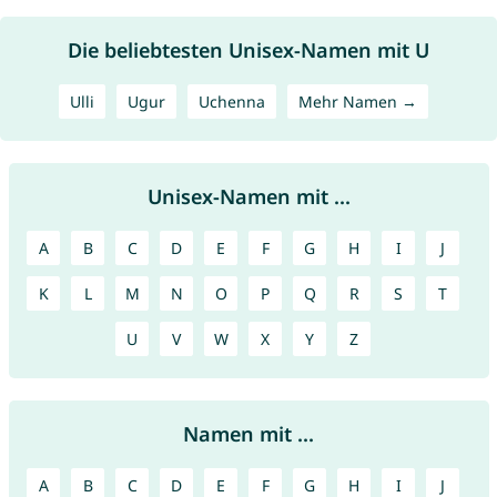
Die beliebtesten Unisex-Namen mit U
Ulli
Ugur
Uchenna
Mehr Namen →
Unisex-Namen mit ...
A
B
C
D
E
F
G
H
I
J
K
L
M
N
O
P
Q
R
S
T
U
V
W
X
Y
Z
Namen mit ...
A
B
C
D
E
F
G
H
I
J