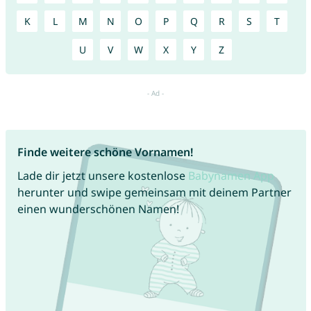
K
L
M
N
O
P
Q
R
S
T
U
V
W
X
Y
Z
Finde weitere schöne Vornamen!
Lade dir jetzt unsere kostenlose
Babynamen App
herunter und swipe gemeinsam mit deinem Partner
einen wunderschönen Namen!