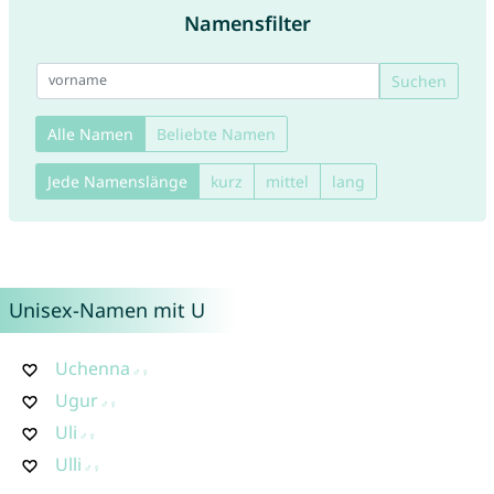
Namensfilter
Suchen
Alle Namen
Beliebte Namen
Jede Namenslänge
kurz
mittel
lang
Unisex-Namen mit U
Uchenna
Ugur
Uli
Ulli