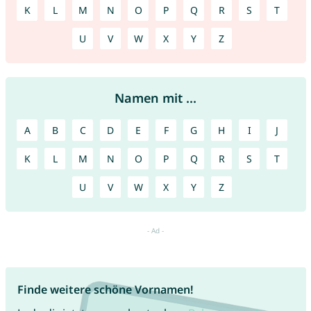
K
L
M
N
O
P
Q
R
S
T
U
V
W
X
Y
Z
Namen mit ...
A
B
C
D
E
F
G
H
I
J
K
L
M
N
O
P
Q
R
S
T
U
V
W
X
Y
Z
Finde weitere schöne Vornamen!