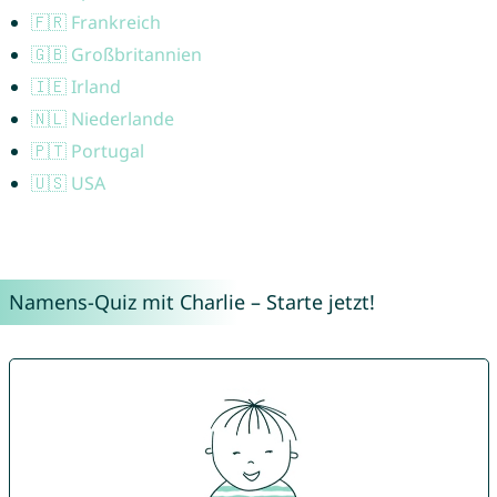
🇫🇷 Frankreich
🇬🇧 Großbritannien
🇮🇪 Irland
🇳🇱 Niederlande
🇵🇹 Portugal
🇺🇸 USA
Namens-Quiz mit Charlie – Starte jetzt!