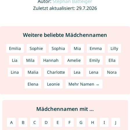
Autor:
Stephan Batteiger
Zuletzt aktualisiert: 29.7.2026
Weitere beliebte Mädchennamen
Emilia
Sophie
Sophia
Mia
Emma
Lilly
Lia
Mila
Hannah
Amelie
Emily
Ella
Lina
Malia
Charlotte
Lea
Lena
Nora
Elena
Leonie
Mehr Namen →
Mädchennamen mit ...
A
B
C
D
E
F
G
H
I
J