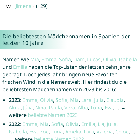
Jimena
(+29)
Die beliebtesten Mädchennamen in Spanien der
letzten 10 Jahre
Namen wie
Mia
,
Emma
,
Sofia
,
Liam
,
Lucas
,
Olivia
,
Isabella
und
Emilia
haben die Top-Listen der letzten zehn Jahre
geprägt. Doch jedes Jahr bringen neue Favoriten
frischen Wind in die Namenswelt. Hier findest du die
beliebtesten Mädchennamen von 2023 bis 2016:
2023
:
Emma
,
Olivia
,
Sofia
,
Mia
,
Lara
,
Julia
,
Claudia
,
Alma
,
Júlia
,
Nina
,
Paula
,
Vera
,
Alba
,
Luna
,
Eva
, … →
weitere
beliebte Namen 2023
2022
:
Emma
,
Mia
,
Sofia
,
Olivia
,
Emilia
,
Lia
,
Julia
,
Isabella
,
Eva
,
Zoe
,
Luna
,
Amelia
,
Lara
,
Valeria
,
Chloe
, …
→ weitere
beliebte Namen 2022