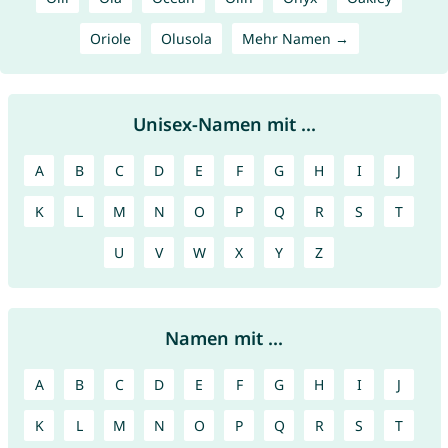
Oriole
Olusola
Mehr Namen →
Unisex-Namen mit ...
A
B
C
D
E
F
G
H
I
J
K
L
M
N
O
P
Q
R
S
T
U
V
W
X
Y
Z
Namen mit ...
A
B
C
D
E
F
G
H
I
J
K
L
M
N
O
P
Q
R
S
T