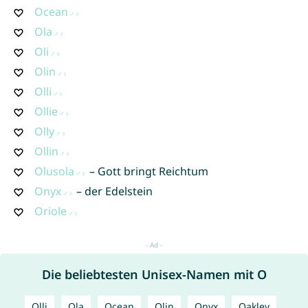
Ocean
Ola
Oli
Olin
Olli
Ollie
Olly
Ollin
Olusola
– Gott bringt Reichtum
Onyx
– der Edelstein
Oriole
Die beliebtesten Unisex-Namen mit O
Olli
Ola
Ocean
Olin
Onyx
Oakley