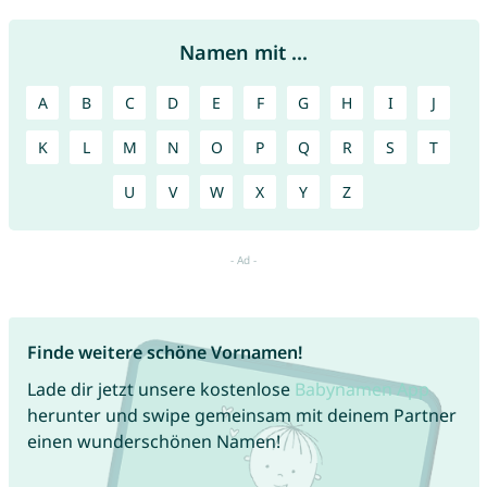
Namen mit ...
A
B
C
D
E
F
G
H
I
J
K
L
M
N
O
P
Q
R
S
T
U
V
W
X
Y
Z
Finde weitere schöne Vornamen!
Lade dir jetzt unsere kostenlose
Babynamen App
herunter und swipe gemeinsam mit deinem Partner
einen wunderschönen Namen!