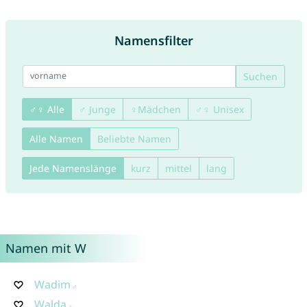
Namensfilter
Suchen
♂♀ Alle
♂ Junge
♀Mädchen
♂♀ Unisex
Alle Namen
Beliebte Namen
Jede Namenslänge
kurz
mittel
lang
Namen mit W
Wadim
Walda