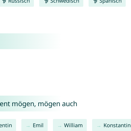
Russisch
Schwedisch
Spanisch
cent mögen, mögen auch
entin
Emil
William
Konstantin