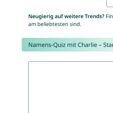
Neugierig auf weitere Trends?
Fin
am beliebtesten sind.
Namens-Quiz mit Charlie – Start