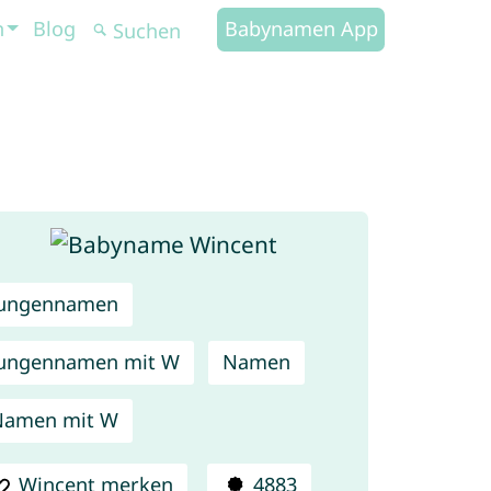
n
Blog
Babynamen App
Jungennamen
ungennamen mit W
Namen
Namen mit W
Wincent merken
4883