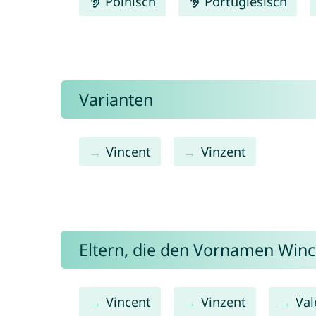
Polnisch
Portugiesisch
Varianten
Vincent
Vinzent
Eltern, die den Vornamen Win
Vincent
Vinzent
Val