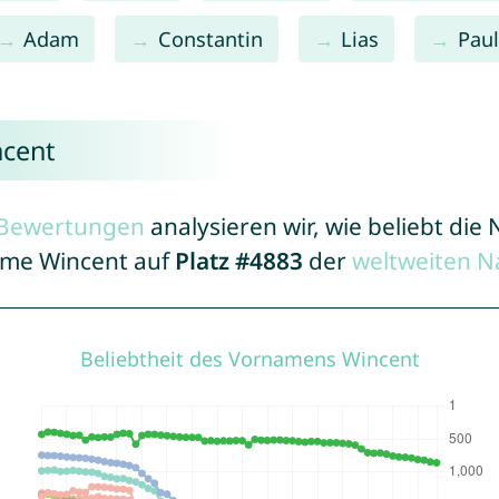
Adam
Constantin
Lias
Paul
ncent
r Bewertungen
analysieren wir, wie beliebt di
Name Wincent auf
Platz #4883
der
weltweiten N