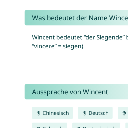
Was bedeutet der Name Wince
Wincent bedeutet “der Siegende” bz
“vincere” = siegen).
Aussprache von Wincent
Chinesisch
Deutsch