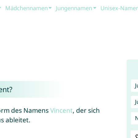
Mädchennamen
Jungennamen
Unisex-Name
ent?
J
 Form des Namens
Vincent
, der sich
 ableitet.