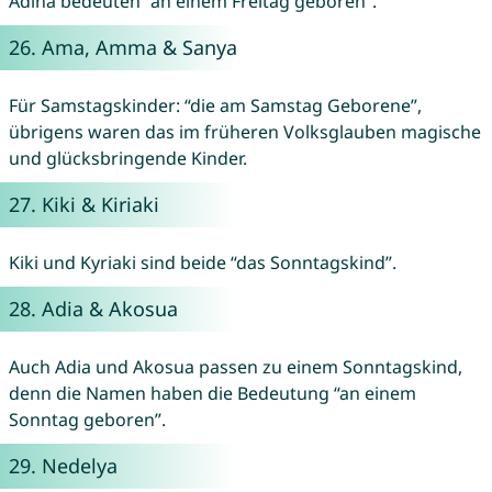
Adina bedeuten “an einem Freitag geboren”.
26.
Ama
,
Amma
&
Sanya
Für Samstagskinder: “die am Samstag Geborene”,
übrigens waren das im früheren Volksglauben magische
und glücksbringende Kinder.
27.
Kiki
&
Kiriaki
Kiki und Kyriaki sind beide “das Sonntagskind”.
28.
Adia
&
Akosua
Auch Adia und Akosua passen zu einem Sonntagskind,
denn die Namen haben die Bedeutung “an einem
Sonntag geboren”.
29.
Nedelya