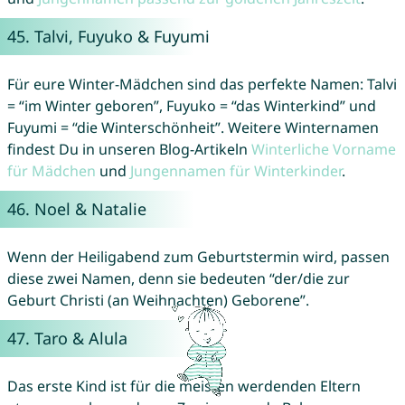
45.
Talvi
,
Fuyuko
&
Fuyumi
Für eure Winter-Mädchen sind das perfekte Namen: Talvi
= “im Winter geboren”, Fuyuko = “das Winterkind” und
Fuyumi = “die Winterschönheit”. Weitere Winternamen
findest Du in unseren Blog-Artikeln
Winterliche Vorname
für Mädchen
und
Jungennamen für Winterkinder
.
46.
Noel
&
Natalie
Wenn der Heiligabend zum Geburtstermin wird, passen
diese zwei Namen, denn sie bedeuten “der/die zur
Geburt Christi (an Weihnachten) Geborene”.
47.
Taro
&
Alula
Das erste Kind ist für die meisten werdenden Eltern