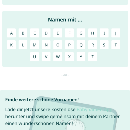
Namen mit ...
A
B
C
D
E
F
G
H
I
J
K
L
M
N
O
P
Q
R
S
T
U
V
W
X
Y
Z
Finde weitere schöne Vornamen!
Lade dir jetzt unsere kostenlose
Babynamen App
herunter und swipe gemeinsam mit deinem Partner
einen wunderschönen Namen!