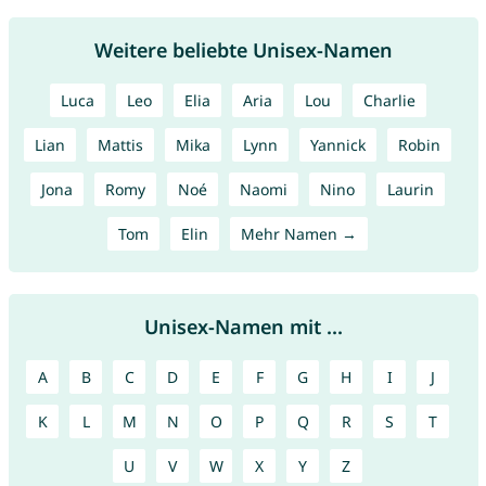
Weitere beliebte Unisex-Namen
Luca
Leo
Elia
Aria
Lou
Charlie
Lian
Mattis
Mika
Lynn
Yannick
Robin
Jona
Romy
Noé
Naomi
Nino
Laurin
Tom
Elin
Mehr Namen →
Unisex-Namen mit ...
A
B
C
D
E
F
G
H
I
J
K
L
M
N
O
P
Q
R
S
T
U
V
W
X
Y
Z