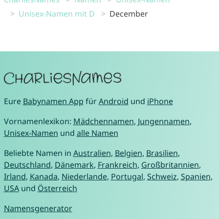
Unisex-Namen mit D
December
Eure
Babynamen App
für
Android
und
iPhone
Vornamenlexikon:
Mädchennamen
,
Jungennamen
,
Unisex-Namen
und
alle Namen
Beliebte Namen in
Australien
,
Belgien
,
Brasilien
,
Deutschland
,
Dänemark
,
Frankreich
,
Großbritannien
,
Irland
,
Kanada
,
Niederlande
,
Portugal
,
Schweiz
,
Spanien
,
USA
und
Österreich
Namensgenerator