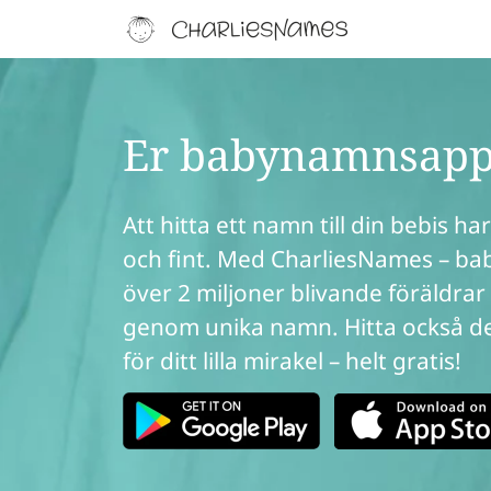
Er babynamnsap
Att hitta ett namn till din bebis har
och fint. Med CharliesNames – b
över 2 miljoner blivande föräldrar
genom unika namn. Hitta också d
för ditt lilla mirakel – helt gratis!