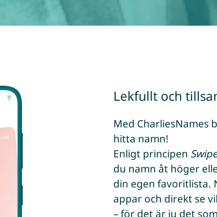
Lekfullt och till
Med CharliesNames bli
hitta namn!
Enligt principen
Swipe
du namn åt höger ell
din egen favoritlista.
appar och direkt se vi
– för det är ju det so