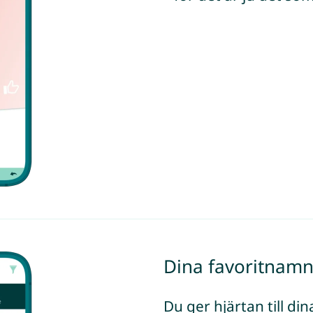
Dina favoritnamn
Du ger hjärtan till di