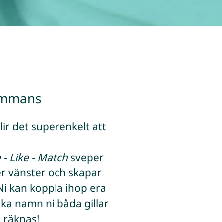
sammans
r det superenkelt att
 - Like - Match
sveper
er vänster och skapar
 Ni kan koppla ihop era
lka namn ni båda gillar
m räknas!