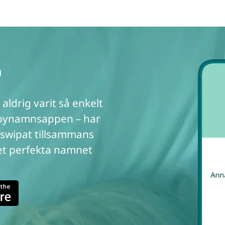
p
 aldrig varit så enkelt
abynamnsappen – har
 swipat tillsammans
et perfekta namnet