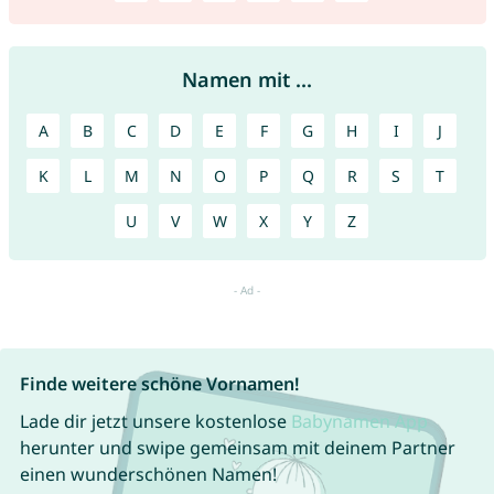
Namen mit ...
A
B
C
D
E
F
G
H
I
J
K
L
M
N
O
P
Q
R
S
T
U
V
W
X
Y
Z
Finde weitere schöne Vornamen!
Lade dir jetzt unsere kostenlose
Babynamen App
herunter und swipe gemeinsam mit deinem Partner
einen wunderschönen Namen!