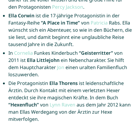
den Protagonisten
Percy
Jackson
.
Ella Corwin
ist die 17-jährige Protagonistin in der
Fantasy-Reihe
“A Place in Time”
von
Patricia
Rabs. Ella
wünscht sich ein Abenteuer, so wie in den Büchern, die
sie liest, und damit beginnt eine unglaubliche Reise
tausend Jahre in die Zukunft.
In
Cornelia
Funkes Kinderbuch
“Geisterritter”
von
2011 ist
Ella Littlejohn
ein Nebencharakter. Sie hilft
dem Hauptcharakter
Jon
einen uralten Familienfluch
loszuwerden.
Die Protagonistin
Ella Thorens
ist leidenschaftliche
Ärztin. Durch Kontakt mit einem verletzten Hexer
entdeckt sie ihre magischen Kräfte. In dem Buch
“Hexenfluch”
von
Lynn
Raven
aus dem Jahr 2012 kann
man Ellas Werdegang von der Ärztin zur Hexe
mitverfolgen.