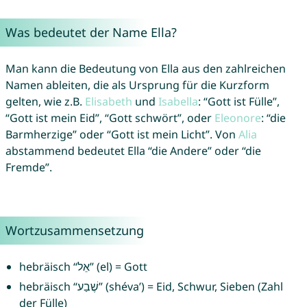
Was bedeutet der Name Ella?
Man kann die Bedeutung von Ella aus den zahlreichen
Namen ableiten, die als Ursprung für die Kurzform
gelten, wie z.B.
Elisabeth
und
Isabella
: “Gott ist Fülle”,
“Gott ist mein Eid”, “Gott schwört”, oder
Eleonore
: “die
Barmherzige” oder “Gott ist mein Licht”. Von
Alia
abstammend bedeutet Ella “die Andere” oder “die
Fremde”.
Wortzusammensetzung
hebräisch “אֵל” (el) = Gott
hebräisch “שֶׁבַע” (shéva’) = Eid, Schwur, Sieben (Zahl
der Fülle)