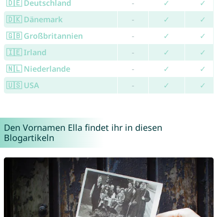
🇩🇪 Deutschland
-
✓
✓
🇩🇰 Dänemark
-
✓
✓
🇬🇧 Großbritannien
-
✓
✓
🇮🇪 Irland
-
✓
✓
🇳🇱 Niederlande
-
✓
✓
🇺🇸 USA
-
✓
✓
Den Vornamen Ella findet ihr in diesen
Blogartikeln