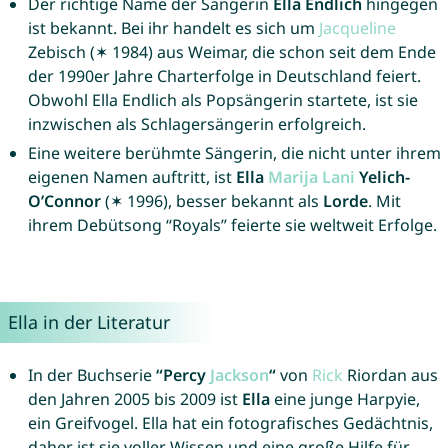
Der richtige Name der Sängerin
Ella Endlich
hingegen
ist bekannt. Bei ihr handelt es sich um
Jacqueline
Zebisch (✶ 1984) aus Weimar, die schon seit dem Ende
der 1990er Jahre Charterfolge in Deutschland feiert.
Obwohl Ella Endlich als Popsängerin startete, ist sie
inzwischen als Schlagersängerin erfolgreich.
Eine weitere berühmte Sängerin, die nicht unter ihrem
eigenen Namen auftritt, ist
Ella
Marija
Lani
Yelich-
O’Connor
(✶ 1996), besser bekannt als
Lorde
. Mit
ihrem Debütsong “Royals” feierte sie weltweit Erfolge.
Ella in der Literatur
In der Buchserie
“Percy
Jackson
“
von
Rick
Riordan aus
den Jahren 2005 bis 2009 ist
Ella
eine junge Harpyie,
ein Greifvogel. Ella hat ein fotografisches Gedächtnis,
daher ist sie voller Wissen und eine große Hilfe für