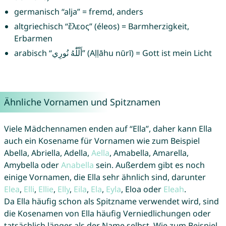
germanisch “alja” = fremd, anders
altgriechisch “ἔλεος” (éleos) = Barmherzigkeit,
Erbarmen
arabisch “أَلْلّٰهُ نُورِي” (Aḷḷāhu nūrī) = Gott ist mein Licht
Ähnliche Vornamen und Spitznamen
Viele Mädchennamen enden auf “Ella”, daher kann Ella
auch ein Kosename für Vornamen wie zum Beispiel
Abella, Abriella, Adella,
Aella
, Amabella, Amarella,
Amybella oder
Anabella
sein. Außerdem gibt es noch
einige Vornamen, die Ella sehr ähnlich sind, darunter
Elea
,
Elli
,
Ellie
,
Elly
,
Eila
,
Ela
,
Eyla
, Eloa oder
Eleah
.
Da Ella häufig schon als Spitzname verwendet wird, sind
die Kosenamen von Ella häufig Verniedlichungen oder
tatsächlich länger als der Name selbst. Wie zum Beispiel