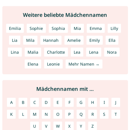
Weitere beliebte Mädchennamen
Emilia
Sophie
Sophia
Mia
Emma
Lilly
Lia
Mila
Hannah
Amelie
Emily
Ella
Lina
Malia
Charlotte
Lea
Lena
Nora
Elena
Leonie
Mehr Namen →
Mädchennamen mit ...
A
B
C
D
E
F
G
H
I
J
K
L
M
N
O
P
Q
R
S
T
U
V
W
X
Y
Z