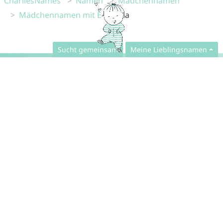
CharliesNames
Namen
Mädchennamen
Mädchennamen mit E
Ella
Sucht gemeinsam
Meine Lieblingsnamen
Eure
Babynamen App
für
Android
und
iPhone
Vornamenlexikon:
Mädchennamen
,
Jungennamen
,
Unisex-Namen
und
alle Namen
Beliebte Namen in
Australien
,
Belgien
,
Brasilien
,
Deutschland
,
Dänemark
,
Frankreich
,
Großbritannien
,
Irland
,
Kanada
,
Niederlande
,
Portugal
,
Schweiz
,
Spanien
,
USA
und
Österreich
Namensgenerator