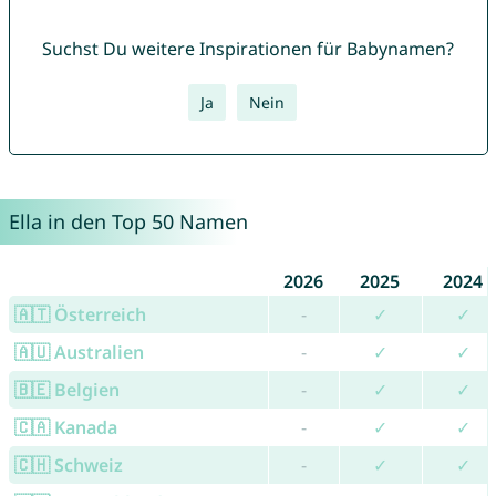
Suchst Du weitere Inspirationen für Babynamen?
Ja
Nein
Ella in den Top 50 Namen
2026
2025
2024
🇦🇹 Österreich
-
✓
✓
🇦🇺 Australien
-
✓
✓
🇧🇪 Belgien
-
✓
✓
🇨🇦 Kanada
-
✓
✓
🇨🇭 Schweiz
-
✓
✓