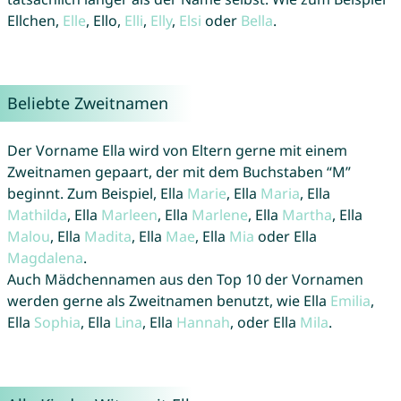
Ellchen,
Elle
, Ello,
Elli
,
Elly
,
Elsi
oder
Bella
.
Beliebte Zweitnamen
Der Vorname Ella wird von Eltern gerne mit einem
Zweitnamen gepaart, der mit dem Buchstaben “M”
beginnt. Zum Beispiel, Ella
Marie
, Ella
Maria
, Ella
Mathilda
, Ella
Marleen
, Ella
Marlene
, Ella
Martha
, Ella
Malou
, Ella
Madita
, Ella
Mae
, Ella
Mia
oder Ella
Magdalena
.
Auch Mädchennamen aus den Top 10 der Vornamen
werden gerne als Zweitnamen benutzt, wie Ella
Emilia
,
Ella
Sophia
, Ella
Lina
, Ella
Hannah
, oder Ella
Mila
.