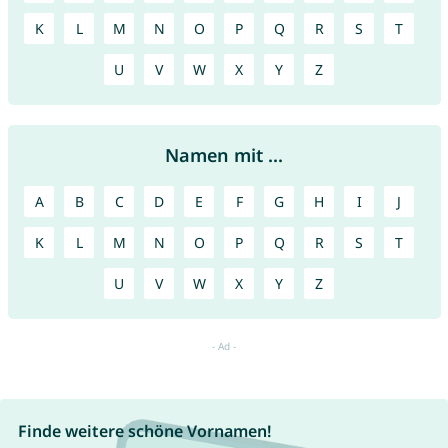
K
L
M
N
O
P
Q
R
S
T
U
V
W
X
Y
Z
Namen mit ...
A
B
C
D
E
F
G
H
I
J
K
L
M
N
O
P
Q
R
S
T
U
V
W
X
Y
Z
Finde weitere schöne Vornamen!