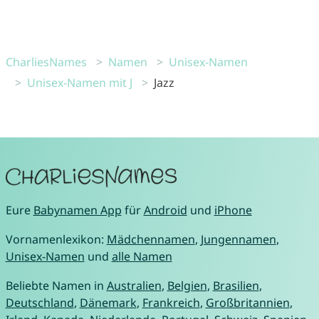
CharliesNames
Namen
Unisex-Namen
Unisex-Namen mit J
Jazz
Eure
Babynamen App
für
Android
und
iPhone
Vornamenlexikon:
Mädchennamen
,
Jungennamen
,
Unisex-Namen
und
alle Namen
Beliebte Namen in
Australien
,
Belgien
,
Brasilien
,
Deutschland
,
Dänemark
,
Frankreich
,
Großbritannien
,