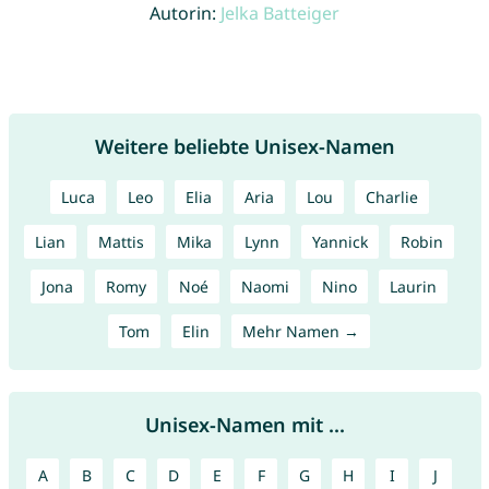
Autorin:
Jelka Batteiger
Weitere beliebte Unisex-Namen
Luca
Leo
Elia
Aria
Lou
Charlie
Lian
Mattis
Mika
Lynn
Yannick
Robin
Jona
Romy
Noé
Naomi
Nino
Laurin
Tom
Elin
Mehr Namen →
Unisex-Namen mit ...
A
B
C
D
E
F
G
H
I
J