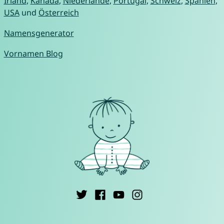
Irland
,
Kanada
,
Niederlande
,
Portugal
,
Schweiz
,
Spanien
,
USA
und
Österreich
Namensgenerator
Vornamen Blog