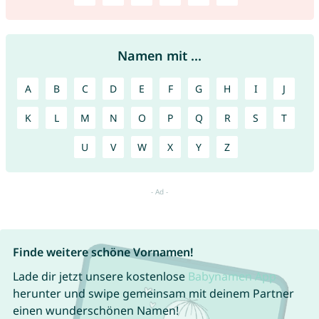
Namen mit ...
A
B
C
D
E
F
G
H
I
J
K
L
M
N
O
P
Q
R
S
T
U
V
W
X
Y
Z
Finde weitere schöne Vornamen!
Lade dir jetzt unsere kostenlose
Babynamen App
herunter und swipe gemeinsam mit deinem Partner
einen wunderschönen Namen!