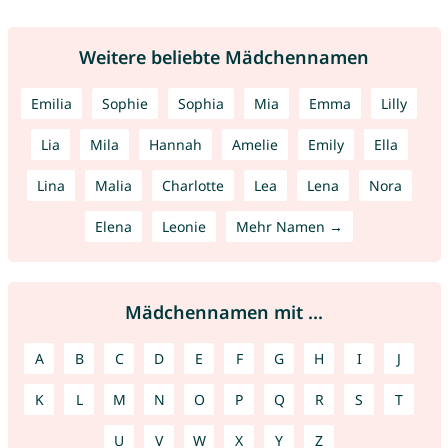
Weitere beliebte Mädchennamen
Emilia
Sophie
Sophia
Mia
Emma
Lilly
Lia
Mila
Hannah
Amelie
Emily
Ella
Lina
Malia
Charlotte
Lea
Lena
Nora
Elena
Leonie
Mehr Namen →
Mädchennamen mit ...
A
B
C
D
E
F
G
H
I
J
K
L
M
N
O
P
Q
R
S
T
U
V
W
X
Y
Z