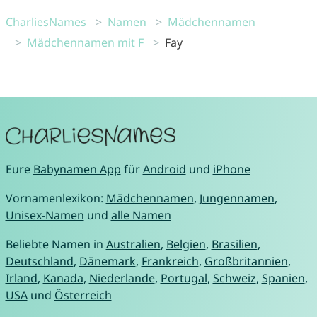
CharliesNames
Namen
Mädchennamen
Mädchennamen mit F
Fay
Eure
Babynamen App
für
Android
und
iPhone
Vornamenlexikon:
Mädchennamen
,
Jungennamen
,
Unisex-Namen
und
alle Namen
Beliebte Namen in
Australien
,
Belgien
,
Brasilien
,
Deutschland
,
Dänemark
,
Frankreich
,
Großbritannien
,
Irland
,
Kanada
,
Niederlande
,
Portugal
,
Schweiz
,
Spanien
,
USA
und
Österreich