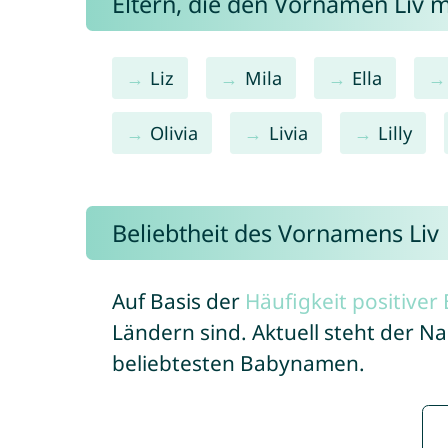
Eltern, die den Vornamen Liv
Liz
Mila
Ella
Olivia
Livia
Lilly
Beliebtheit des Vornamens Liv
Auf Basis der
Häufigkeit positive
Ländern sind. Aktuell steht der N
beliebtesten Babynamen.