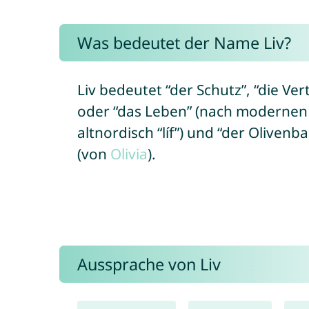
Was bedeutet der Name Liv?
Liv bedeutet “der Schutz”, “die Vert
oder “das Leben” (nach modernen
altnordisch “líf”) und “der Olivenba
(von
Olivia
).
Aussprache von Liv