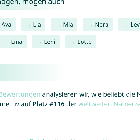
 mögen, mögen auch
Ava
Lia
Mia
Nora
Lev
Lina
Leni
Lotte
r Bewertungen
analysieren wir, wie beliebt di
ame Liv auf
Platz #116
der
weltweiten Namens-