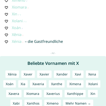
Ximeno
Xiomara
Xin
Xolani
Xoán
Xênia
Xénia
– die Gastfreundliche
Beliebte Vornamen mit X
Xénia
Xaver
Xavier
Xander
Xavi
Xena
Xoán
Xia
Xaveria
Xanthe
Ximena
Xolani
Xavera
Xiomara
Xaverius
Xanthippe
Xin
Xabi
Xanthos
Ximeno
Mehr Namen →