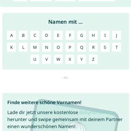
Namen mit ...
A
B
C
D
E
F
G
H
I
J
K
L
M
N
O
P
Q
R
S
T
U
V
W
X
Y
Z
Finde weitere schöne Vornamen!
Lade dir jetzt unsere kostenlose
Babynamen App
herunter und swipe gemeinsam mit deinem Partner
einen wunderschönen Namen!