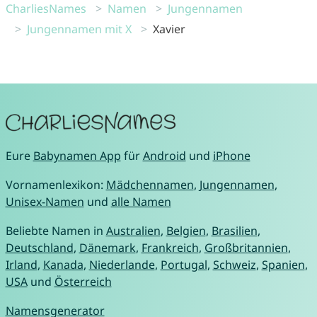
CharliesNames
Namen
Jungennamen
Jungennamen mit X
Xavier
Eure
Babynamen App
für
Android
und
iPhone
Vornamenlexikon:
Mädchennamen
,
Jungennamen
,
Unisex-Namen
und
alle Namen
Beliebte Namen in
Australien
,
Belgien
,
Brasilien
,
Deutschland
,
Dänemark
,
Frankreich
,
Großbritannien
,
Irland
,
Kanada
,
Niederlande
,
Portugal
,
Schweiz
,
Spanien
,
USA
und
Österreich
Namensgenerator