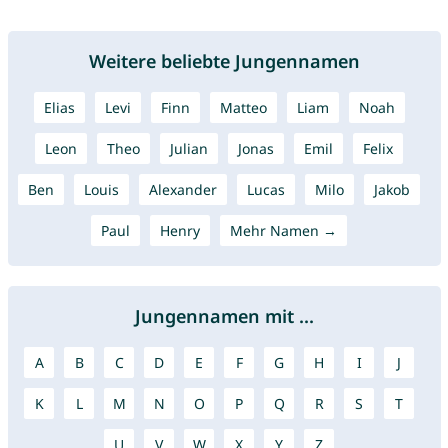
Weitere beliebte Jungennamen
Elias
Levi
Finn
Matteo
Liam
Noah
Leon
Theo
Julian
Jonas
Emil
Felix
Ben
Louis
Alexander
Lucas
Milo
Jakob
Paul
Henry
Mehr Namen →
Jungennamen mit ...
A
B
C
D
E
F
G
H
I
J
K
L
M
N
O
P
Q
R
S
T
U
V
W
X
Y
Z