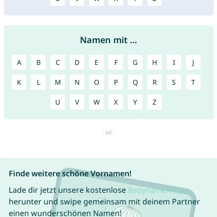
Namen mit ...
A
B
C
D
E
F
G
H
I
J
K
L
M
N
O
P
Q
R
S
T
U
V
W
X
Y
Z
Finde weitere schöne Vornamen!
Lade dir jetzt unsere kostenlose
Babynamen App
herunter und swipe gemeinsam mit deinem Partner
einen wunderschönen Namen!