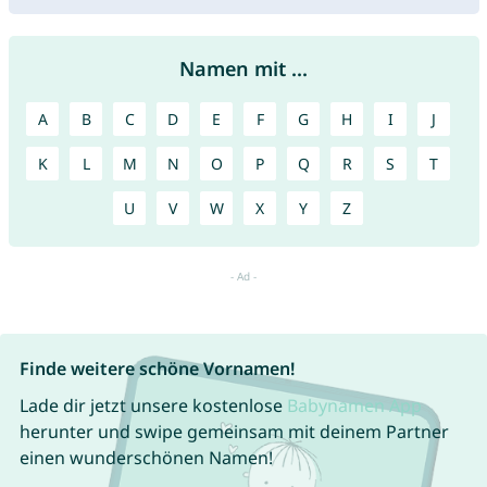
Namen mit ...
A
B
C
D
E
F
G
H
I
J
K
L
M
N
O
P
Q
R
S
T
U
V
W
X
Y
Z
Finde weitere schöne Vornamen!
Lade dir jetzt unsere kostenlose
Babynamen App
herunter und swipe gemeinsam mit deinem Partner
einen wunderschönen Namen!