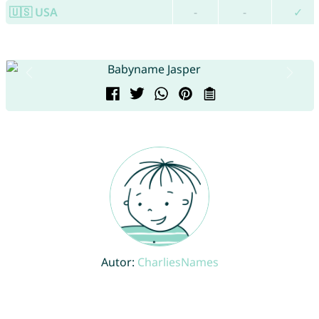
🇺🇸 USA
-
-
✓
Autor:
CharliesNames