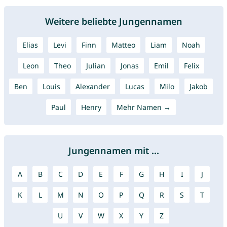
Weitere beliebte Jungennamen
Elias
Levi
Finn
Matteo
Liam
Noah
Leon
Theo
Julian
Jonas
Emil
Felix
Ben
Louis
Alexander
Lucas
Milo
Jakob
Paul
Henry
Mehr Namen →
Jungennamen mit ...
A
B
C
D
E
F
G
H
I
J
K
L
M
N
O
P
Q
R
S
T
U
V
W
X
Y
Z