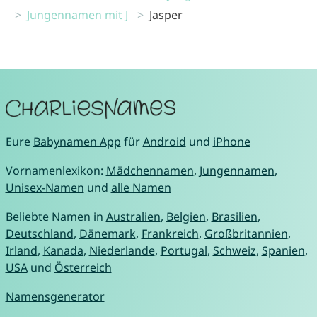
Jungennamen mit J
Jasper
Eure
Babynamen App
für
Android
und
iPhone
Vornamenlexikon:
Mädchennamen
,
Jungennamen
,
Unisex-Namen
und
alle Namen
Beliebte Namen in
Australien
,
Belgien
,
Brasilien
,
Deutschland
,
Dänemark
,
Frankreich
,
Großbritannien
,
Irland
,
Kanada
,
Niederlande
,
Portugal
,
Schweiz
,
Spanien
,
USA
und
Österreich
Namensgenerator