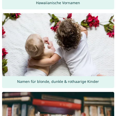
Hawaiianische Vornamen
Namen für blonde, dunkle & rothaarige Kinder