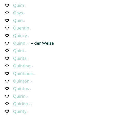
Quim
Qays
Quin
Quentin
Quincy
Quinn
– der Weise
Quint
Quinta
Quintino
Quintinus
Quinton
Quintus
Quirin
Quirien
Quinty