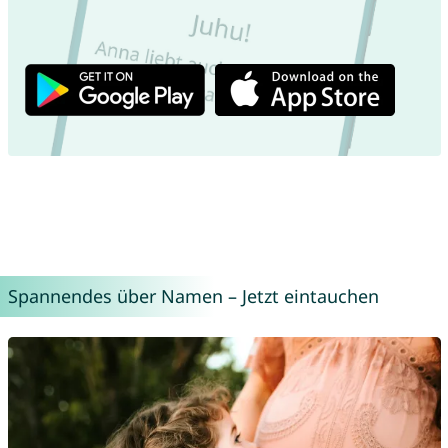
Spannendes über Namen – Jetzt eintauchen