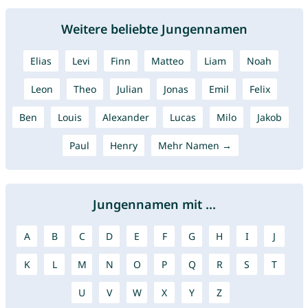
Weitere beliebte Jungennamen
Elias
Levi
Finn
Matteo
Liam
Noah
Leon
Theo
Julian
Jonas
Emil
Felix
Ben
Louis
Alexander
Lucas
Milo
Jakob
Paul
Henry
Mehr Namen →
Jungennamen mit ...
A
B
C
D
E
F
G
H
I
J
K
L
M
N
O
P
Q
R
S
T
U
V
W
X
Y
Z