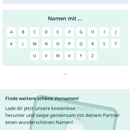
Namen mit ...
A
B
C
D
E
F
G
H
I
J
K
L
M
N
O
P
Q
R
S
T
U
V
W
X
Y
Z
Finde weitere schöne Vornamen!
Lade dir jetzt unsere kostenlose
Babynamen App
herunter und swipe gemeinsam mit deinem Partner
einen wunderschönen Namen!