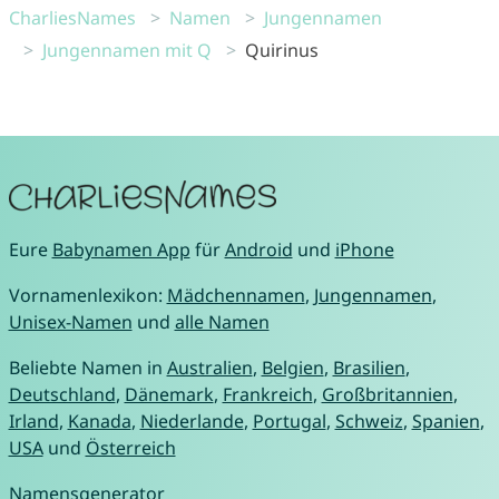
CharliesNames
Namen
Jungennamen
Jungennamen mit Q
Quirinus
Eure
Babynamen App
für
Android
und
iPhone
Vornamenlexikon:
Mädchennamen
,
Jungennamen
,
Unisex-Namen
und
alle Namen
Beliebte Namen in
Australien
,
Belgien
,
Brasilien
,
Deutschland
,
Dänemark
,
Frankreich
,
Großbritannien
,
Irland
,
Kanada
,
Niederlande
,
Portugal
,
Schweiz
,
Spanien
,
USA
und
Österreich
Namensgenerator