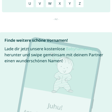
U
V
W
X
Y
Z
Finde weitere schöne Vornamen!
Lade dir jetzt unsere kostenlose
Babynamen App
herunter und swipe gemeinsam mit deinem Partner
einen wunderschönen Namen!