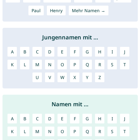
Paul
Henry
Mehr Namen →
Jungennamen mit ...
A
B
C
D
E
F
G
H
I
J
K
L
M
N
O
P
Q
R
S
T
U
V
W
X
Y
Z
Namen mit ...
A
B
C
D
E
F
G
H
I
J
K
L
M
N
O
P
Q
R
S
T