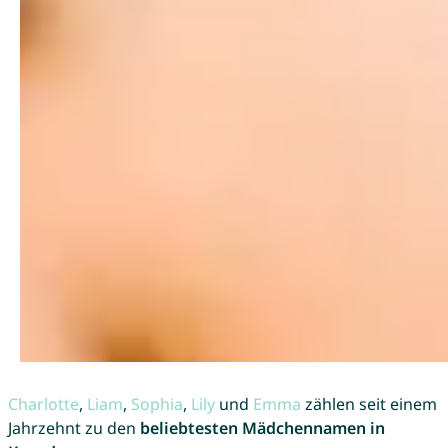
Charlotte
,
Liam
,
Sophia
,
Lily
und
Emma
zählen seit einem
Jahrzehnt zu den
beliebtesten Mädchennamen in