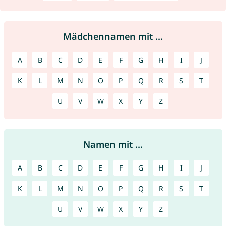
Mädchennamen mit ...
A
B
C
D
E
F
G
H
I
J
K
L
M
N
O
P
Q
R
S
T
U
V
W
X
Y
Z
Namen mit ...
A
B
C
D
E
F
G
H
I
J
K
L
M
N
O
P
Q
R
S
T
U
V
W
X
Y
Z