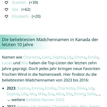
Scarlett
(+39)
Isla
(+62)
Elizabeth
(+20)
Die beliebtesten Mädchennamen in Kanada der
letzten 10 Jahre
Namen wie
Charlotte
,
Liam
,
Sophia
,
Lily
,
Emma
,
Emilia
,
Lucas
und
Mia
haben die Top-Listen der letzten zehn
Jahre geprägt. Doch jedes Jahr bringen neue Favoriten
frischen Wind in die Namenswelt. Hier findest du die
beliebtesten Mädchennamen von 2023 bis 2016:
2023
:
Sophia
,
Emma
,
Emilia
,
Charlotte
,
Olivia
,
Lily
,
Sophie
,
Lilly
,
Mia
,
Mila
,
Eva
,
Alice
,
Ella
,
Emmy
,
Sofia
, …
→ weitere
beliebte Namen 2023
2022
:
Emma
,
Lily
,
Sophia
,
Charlotte
,
Mia
,
Mila
,
Emilia
,