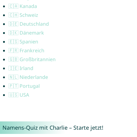
🇨🇦 Kanada
🇨🇭 Schweiz
🇩🇪 Deutschland
🇩🇰 Dänemark
🇪🇸 Spanien
🇫🇷 Frankreich
🇬🇧 Großbritannien
🇮🇪 Irland
🇳🇱 Niederlande
🇵🇹 Portugal
🇺🇸 USA
Namens-Quiz mit Charlie – Starte jetzt!