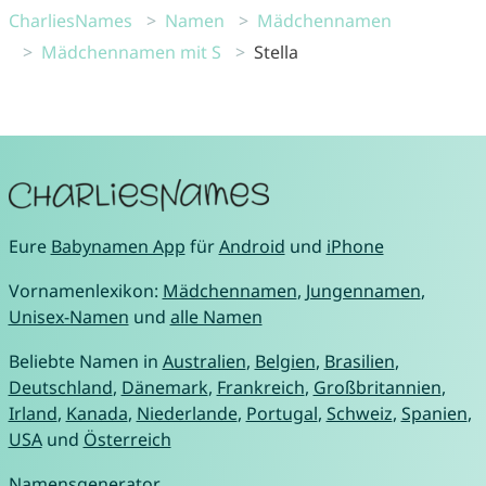
CharliesNames
Namen
Mädchennamen
Mädchennamen mit S
Stella
Eure
Babynamen App
für
Android
und
iPhone
Vornamenlexikon:
Mädchennamen
,
Jungennamen
,
Unisex-Namen
und
alle Namen
Beliebte Namen in
Australien
,
Belgien
,
Brasilien
,
Deutschland
,
Dänemark
,
Frankreich
,
Großbritannien
,
Irland
,
Kanada
,
Niederlande
,
Portugal
,
Schweiz
,
Spanien
,
USA
und
Österreich
Namensgenerator