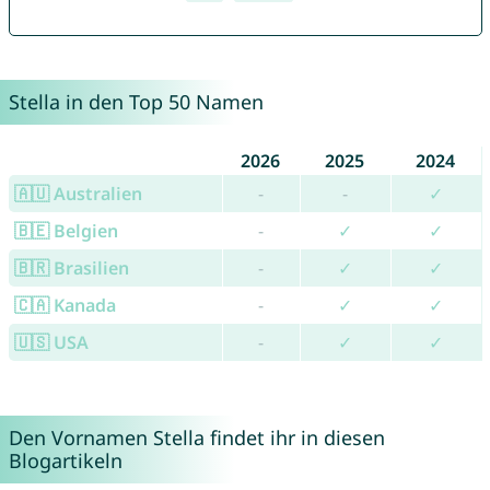
Stella in den Top 50 Namen
2026
2025
2024
🇦🇺 Australien
-
-
✓
🇧🇪 Belgien
-
✓
✓
🇧🇷 Brasilien
-
✓
✓
🇨🇦 Kanada
-
✓
✓
🇺🇸 USA
-
✓
✓
Den Vornamen Stella findet ihr in diesen
Blogartikeln