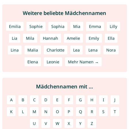
Weitere beliebte Mädchennamen
Emilia
Sophie
Sophia
Mia
Emma
Lilly
Lia
Mila
Hannah
Amelie
Emily
Ella
Lina
Malia
Charlotte
Lea
Lena
Nora
Elena
Leonie
Mehr Namen →
Mädchennamen mit ...
A
B
C
D
E
F
G
H
I
J
K
L
M
N
O
P
Q
R
S
T
U
V
W
X
Y
Z