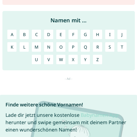
Namen mit ...
A
B
C
D
E
F
G
H
I
J
K
L
M
N
O
P
Q
R
S
T
U
V
W
X
Y
Z
Finde weitere schöne Vornamen!
Lade dir jetzt unsere kostenlose
Babynamen App
herunter und swipe gemeinsam mit deinem Partner
einen wunderschönen Namen!