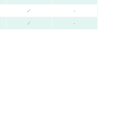
✓
-
✓
-