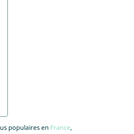
lus populaires en
France
,