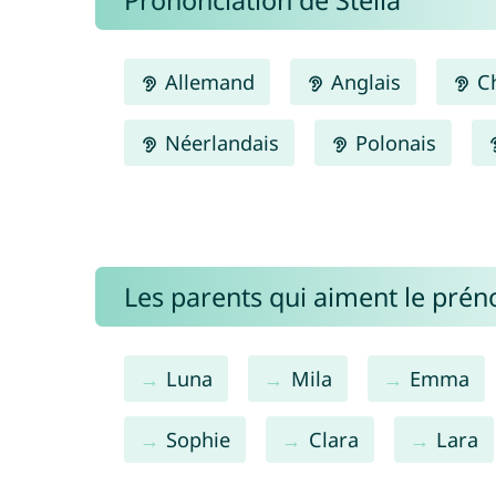
Prononciation de Stella
Allemand
Anglais
Ch
Néerlandais
Polonais
Les parents qui aiment le prén
Luna
Mila
Emma
Sophie
Clara
Lara