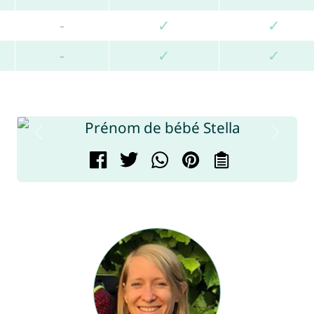
-
✓
✓
-
✓
✓