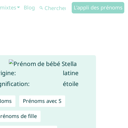
mixtes
Blog
L'appli des prénoms
igine:
latine
gnification:
étoile
Noms
Prénoms avec S
rénoms de fille