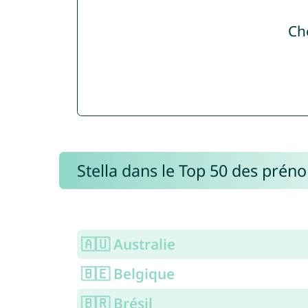
Ch
Stella dans le Top 50 des prén
🇦🇺 Australie
🇧🇪 Belgique
🇧🇷 Brésil