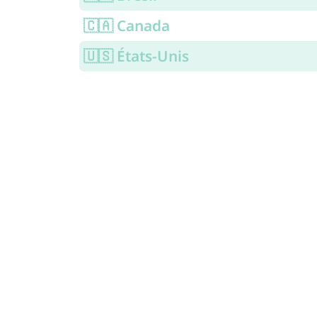
🇨🇦 Canada
🇺🇸 États-Unis