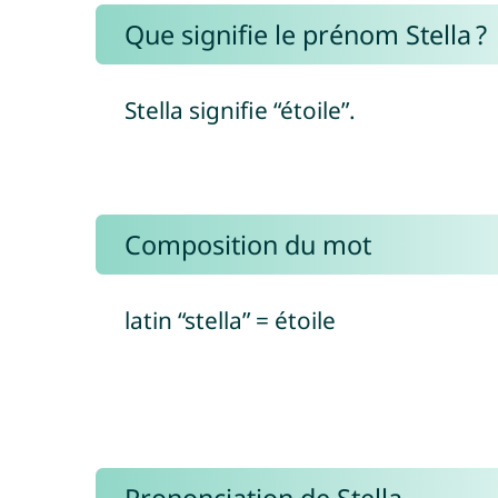
Que signifie le prénom Stella ?
Stella signifie “étoile”.
Composition du mot
latin “stella” = étoile