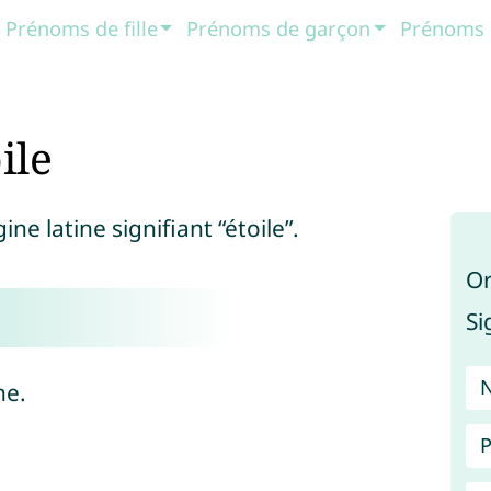
Prénoms de fille
Prénoms de garçon
Prénoms 
ile
ne latine signifiant “étoile”.
Or
Si
ne.
P