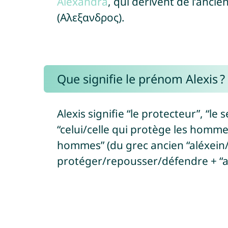
Alexandra
, qui dérivent de l’anc
(Αλεξανδρος).
Que signifie le prénom Alexis ?
Alexis signifie “le protecteur”, “le
“celui/celle qui protège les hommes
hommes” (du grec ancien “aléxein/
protéger/repousser/défendre + “