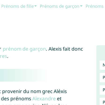
Prénoms de fille
Prénoms de garçon
Prénoms 
♂
prénom de garçon
. Alexis fait donc
res
.
P
P
t provenir du nom grec Aléxis
ue des prénoms
Alexandre
et
P