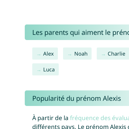
Les parents qui aiment le prén
Alex
Noah
Charlie
Luca
Popularité du prénom Alexis
À partir de la
fréquence des évalua
différents pays. Le prénom Alexis