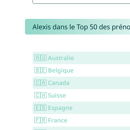
Alexis dans le Top 50 des pré
🇦🇺 Australie
🇧🇪 Belgique
🇨🇦 Canada
🇨🇭 Suisse
🇪🇸 Espagne
🇫🇷 France