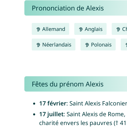
Prononciation de Alexis
Allemand
Anglais
Ch
Néerlandais
Polonais
Fêtes du prénom Alexis
17 février
: Saint Alexis Falconi
17 juillet
: Saint Alexis de Rome
charité envers les pauvres († 41