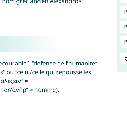
ien nom grec ancien Aléxandros
P
P
P
 secourable”, “défense de l’humanité”,
” ou “celui/celle qui repousse les
ἀλέξειν” =
anēr/ἀνήρ” = homme).