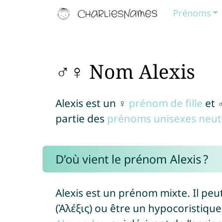
Prénoms
♂♀ Nom Alexis
Alexis est un ♀
prénom de fille
et 
partie des
prénoms unisexes neut
D’où vient le prénom Alexis ?
Alexis est un prénom mixte. Il peu
(Ἀλέξις) ou être un hypocoristiq