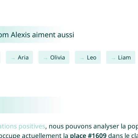
om Alexis aiment aussi
Aria
Olivia
Leo
Liam
tions positives
, nous pouvons analyser la po
 occupe actuellement la
place #1609
dans le c