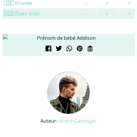
🇮🇪 Irlande
-
✓
✓
🇺🇸 États-Unis
-
✓
✓
Auteur:
André Gasteiger