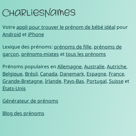
Votre
appli pour trouver le prénom de bébé idéal
pour
Android
et
iPhone
Lexique des prénoms:
prénoms de fille
,
prénoms de
garçon
,
prénoms-mixtes
et
tous les prénoms
Prénoms populaires en
Allemagne
,
Australie
,
Autriche
,
Belgique
,
Brésil
,
Canada
,
Danemark
,
Espagne
,
France
,
Grande-Bretagne
,
Irlande
,
Pays-Bas
,
Portugal
,
Suisse
et
États-Unis
Générateur de prénoms
Blog des prénoms