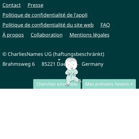
Contact
Presse
Politique de confidentialité de l'appli
Politique de confidentialité du site web
FAQ
À propos
Collaboration
Mentions légales
© CharliesNames UG (haftungsbeschränkt)
Brahmsweg 6
85221 Dachau
Germany
Cherchez ensemble
Mes prénoms favoris