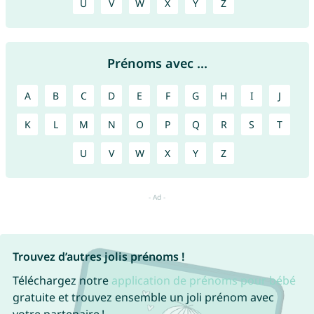
U
V
W
X
Y
Z
Prénoms avec ...
A
B
C
D
E
F
G
H
I
J
K
L
M
N
O
P
Q
R
S
T
U
V
W
X
Y
Z
Trouvez d’autres jolis prénoms !
Téléchargez notre
application de prénoms pour bébé
gratuite et trouvez ensemble un joli prénom avec