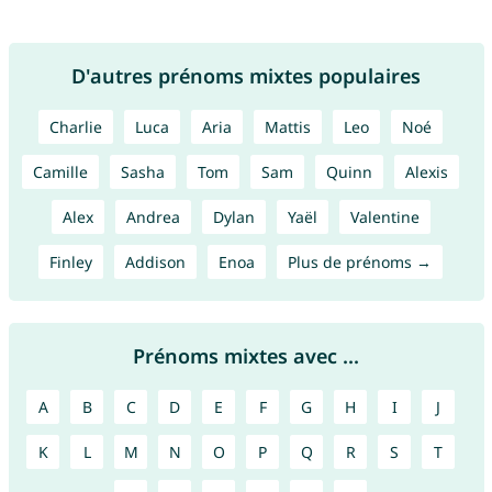
D'autres prénoms mixtes populaires
Charlie
Luca
Aria
Mattis
Leo
Noé
Camille
Sasha
Tom
Sam
Quinn
Alexis
Alex
Andrea
Dylan
Yaël
Valentine
Finley
Addison
Enoa
Plus de prénoms →
Prénoms mixtes avec ...
A
B
C
D
E
F
G
H
I
J
K
L
M
N
O
P
Q
R
S
T