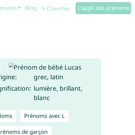
mixtes
Blog
L'appli des prénoms
igine:
grec, latin
gnification:
lumière, brillant,
blanc
Noms
Prénoms avec L
rénoms de garçon