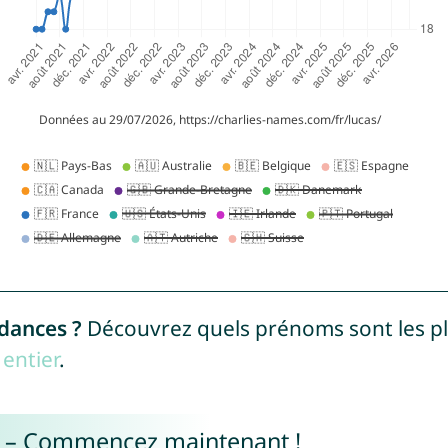
ndances ?
Découvrez quels prénoms sont les p
entier
.
e – Commencez maintenant !