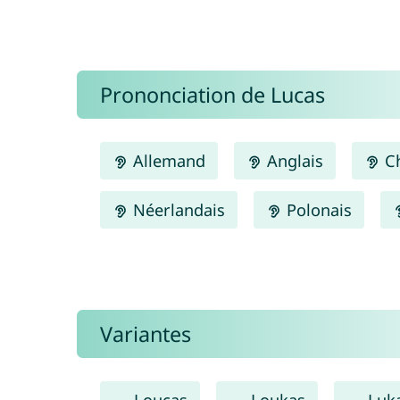
Prononciation de Lucas
Allemand
Anglais
Ch
Néerlandais
Polonais
Variantes
Loucas
Loukas
Luk