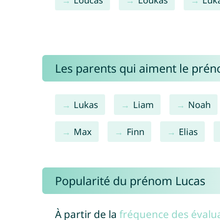
Les parents qui aiment le pré
Lukas
Liam
Noah
Max
Finn
Elias
Popularité du prénom Lucas
À partir de la
fréquence des évalua