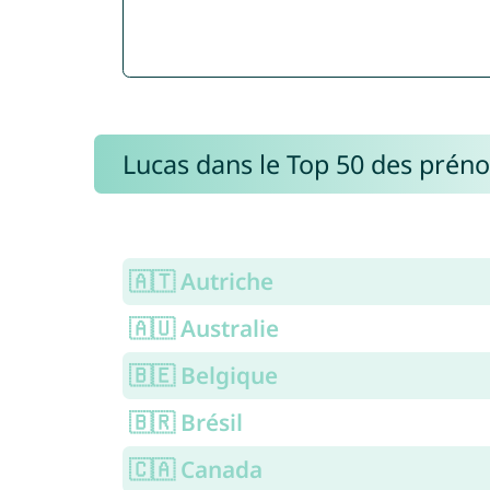
Lucas dans le Top 50 des prén
🇦🇹 Autriche
🇦🇺 Australie
🇧🇪 Belgique
🇧🇷 Brésil
🇨🇦 Canada