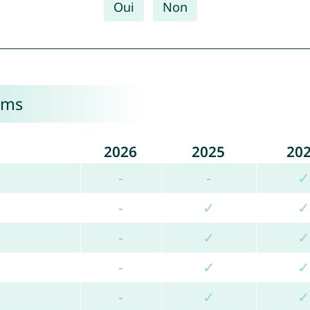
Oui
Non
oms
2026
2025
20
-
-
✓
-
✓
✓
-
✓
✓
-
✓
✓
-
✓
✓