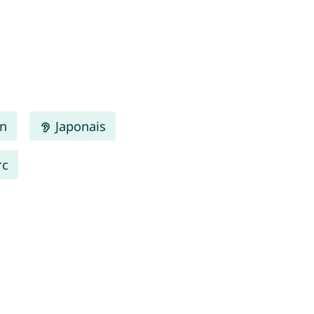
en
Japonais
rc