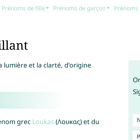
Prénoms de fille
Prénoms de garçon
Prénoms 
llant
lumière et la clarté, d’origine
Or
Si
rénom grec
Loukas
(Λουκας) et du
P