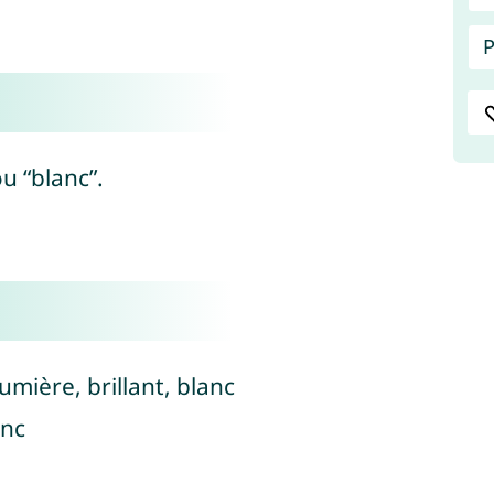
P
ou “blanc”.
umière, brillant, blanc
anc