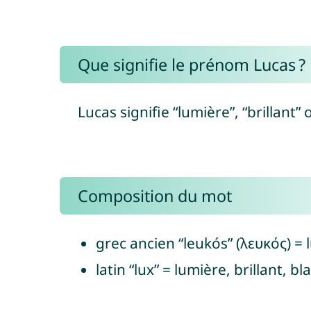
Que signifie le prénom Lucas ?
Lucas signifie “lumière”, “brillant” 
Composition du mot
grec ancien “leukós” (λευκός) = l
latin “lux” = lumière, brillant, bl