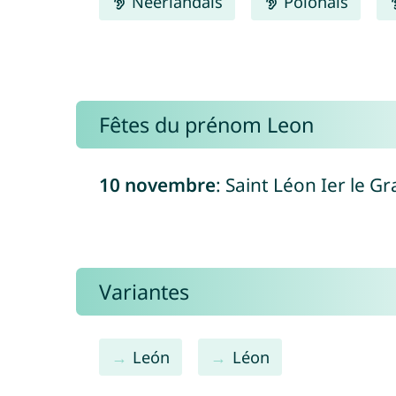
Néerlandais
Polonais
Fêtes du prénom Leon
10 novembre
: Saint Léon Ier le Gr
Variantes
León
Léon