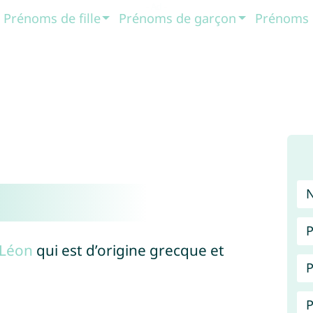
Prénoms de fille
Prénoms de garçon
Prénoms 
P
Léon
qui est d’origine grecque et
P
P