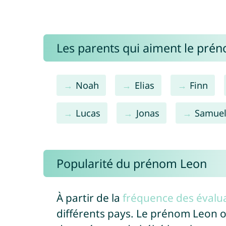
Les parents qui aiment le pré
Noah
Elias
Finn
Lucas
Jonas
Samue
Popularité du prénom Leon
À partir de la
fréquence des évalua
différents pays. Le prénom Leon 