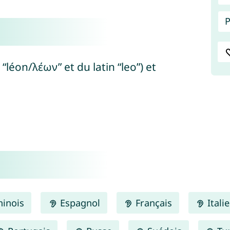
P
 “léon/λέων” et du latin “leo”) et
inois
Espagnol
Français
Itali