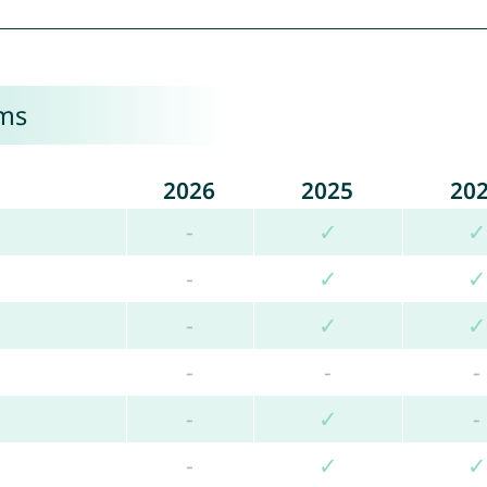
oms
2026
2025
20
-
✓
✓
-
✓
✓
-
✓
✓
-
-
-
-
✓
-
-
✓
✓