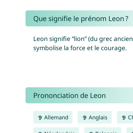
Que signifie le prénom Leon ?
Leon signifie “lion” (du grec ancien
symbolise la force et le courage.
Prononciation de Leon
Allemand
Anglais
Ch