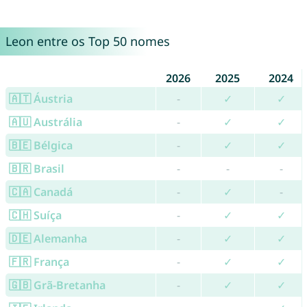
Leon entre os Top 50 nomes
2026
2025
2024
🇦🇹 Áustria
-
✓
✓
🇦🇺 Austrália
-
✓
✓
🇧🇪 Bélgica
-
✓
✓
🇧🇷 Brasil
-
-
-
🇨🇦 Canadá
-
✓
-
🇨🇭 Suíça
-
✓
✓
🇩🇪 Alemanha
-
✓
✓
🇫🇷 França
-
✓
✓
🇬🇧 Grã-Bretanha
-
✓
✓