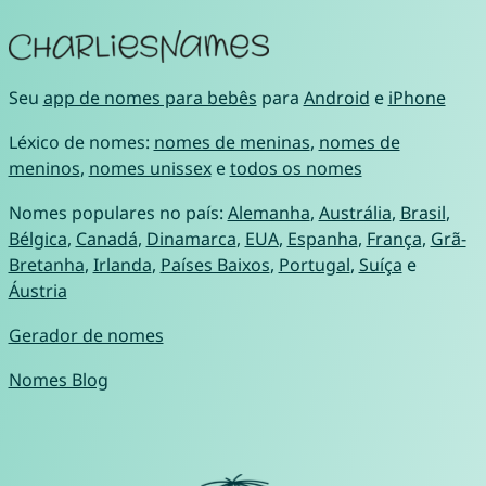
Seu
app de nomes para bebês
para
Android
e
iPhone
Léxico de nomes:
nomes de meninas
,
nomes de
meninos
,
nomes unissex
e
todos os nomes
Nomes populares no país:
Alemanha
,
Austrália
,
Brasil
,
Bélgica
,
Canadá
,
Dinamarca
,
EUA
,
Espanha
,
França
,
Grã-
Bretanha
,
Irlanda
,
Países Baixos
,
Portugal
,
Suíça
e
Áustria
Gerador de nomes
Nomes Blog