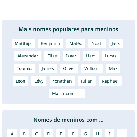
Mais nomes populares para meninos
Matthijs
Benjamin
Matéo
Noah
Jack
Alexander
Élias
Izaac
Liam
Lucas
Toomas
James
Oliver
William
Max
Leon
Lévy
Yonathan
Julian
Raphaël
Mais nomes →
Nomes de meninos com ...
A
B
C
D
E
F
G
H
I
J