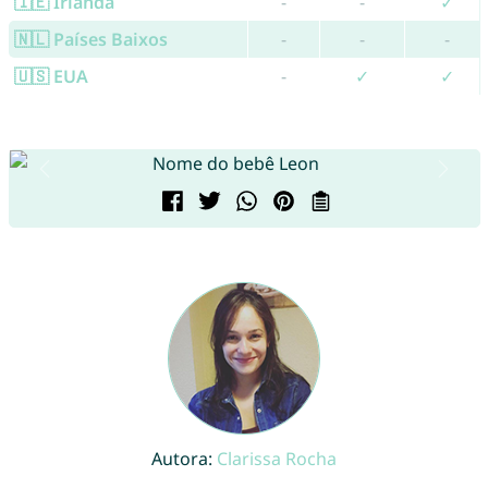
🇮🇪 Irlanda
-
-
✓
🇳🇱 Países Baixos
-
-
-
🇺🇸 EUA
-
✓
✓
Autora:
Clarissa Rocha