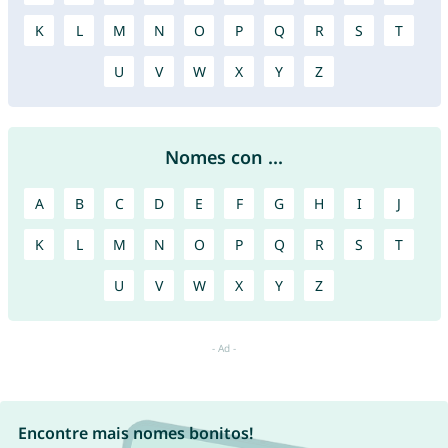
K
L
M
N
O
P
Q
R
S
T
U
V
W
X
Y
Z
Nomes con ...
A
B
C
D
E
F
G
H
I
J
K
L
M
N
O
P
Q
R
S
T
U
V
W
X
Y
Z
Encontre mais nomes bonitos!