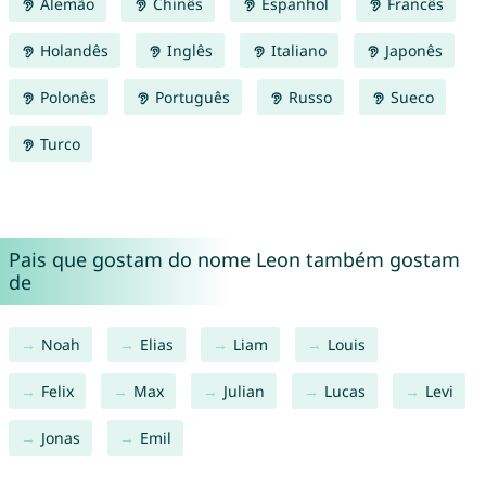
Alemão
Chinês
Espanhol
Francês
Holandês
Inglês
Italiano
Japonês
Polonês
Português
Russo
Sueco
Turco
Pais que gostam do nome Leon também gostam
de
Noah
Elias
Liam
Louis
Felix
Max
Julian
Lucas
Levi
Jonas
Emil