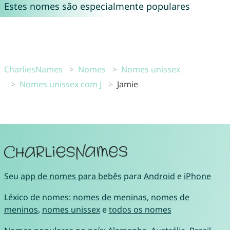
Estes nomes são especialmente populares
CharliesNames
Nomes
Nomes unissex
Nomes unissex com J
Jamie
Seu
app de nomes para bebês
para
Android
e
iPhone
Léxico de nomes:
nomes de meninas
,
nomes de
meninos
,
nomes unissex
e
todos os nomes