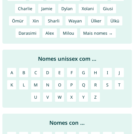
Charlie
Jamie
Dylan
Xolani
Giusi
Ömür
Xin
Sharli
Wayan
Ülker
Ülkü
Darasimi
Alex
Milou
Mais nomes →
Nomes unissex com ...
A
B
C
D
E
F
G
H
I
J
K
L
M
N
O
P
Q
R
S
T
U
V
W
X
Y
Z
Nomes con ...