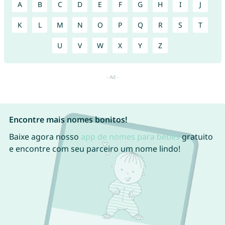
A
B
C
D
E
F
G
H
I
J
K
L
M
N
O
P
Q
R
S
T
U
V
W
X
Y
Z
Encontre mais nomes bonitos!
Baixe agora nosso
app de nomes para bebês
gratuito
e encontre com seu parceiro um nome lindo!