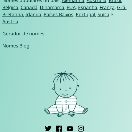
Nomes populares no país:
Alemanha
,
Austrália
,
Brasil
,
Bélgica
,
Canadá
,
Dinamarca
,
EUA
,
Espanha
,
França
,
Grã-
Bretanha
,
Irlanda
,
Países Baixos
,
Portugal
,
Suíça
e
Áustria
Gerador de nomes
Nomes Blog