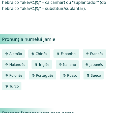
hebraico “‘akév/עָקֵב” = calcanhar) ou “suplantador” (do
hebraico “‘akáv/עָקַב” = substituir/suplantar).
Pronunția numelui Jamie
Alemão
Chinês
Espanhol
Francês
Holandês
Inglês
Italiano
Japonês
Polonês
Português
Russo
Sueco
Turco