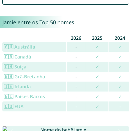
Jamie entre os Top 50 nomes
2026
2025
2024
🇦🇺 Austrália
-
✓
✓
🇨🇦 Canadá
-
✓
✓
🇨🇭 Suíça
-
✓
✓
🇬🇧 Grã-Bretanha
-
✓
✓
🇮🇪 Irlanda
-
✓
✓
🇳🇱 Países Baixos
-
✓
✓
🇺🇸 EUA
-
✓
-