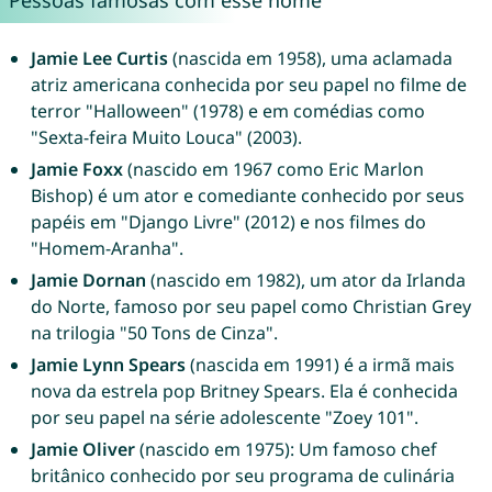
Pessoas famosas com esse nome
Jamie Lee Curtis
(nascida em 1958), uma aclamada
atriz americana conhecida por seu papel no filme de
terror "Halloween" (1978) e em comédias como
"Sexta-feira Muito Louca" (2003).
Jamie Foxx
(nascido em 1967 como Eric Marlon
Bishop) é um ator e comediante conhecido por seus
papéis em "Django Livre" (2012) e nos filmes do
"Homem-Aranha".
Jamie Dornan
(nascido em 1982), um ator da Irlanda
do Norte, famoso por seu papel como Christian Grey
na trilogia "50 Tons de Cinza".
Jamie Lynn Spears
(nascida em 1991) é a irmã mais
nova da estrela pop Britney Spears. Ela é conhecida
por seu papel na série adolescente "Zoey 101".
Jamie Oliver
(nascido em 1975): Um famoso chef
britânico conhecido por seu programa de culinária