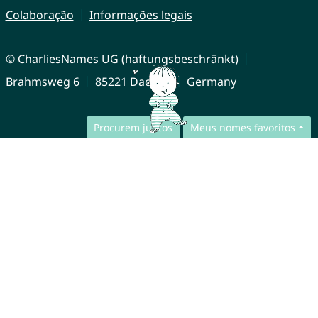
Colaboração
Informações legais
© CharliesNames UG (haftungsbeschränkt)
Brahmsweg 6
85221 Dachau
Germany
Procurem juntos
Meus nomes favoritos