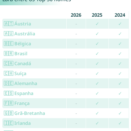
2026
2025
2024
🇦🇹 Áustria
-
✓
✓
🇦🇺 Austrália
-
✓
✓
🇧🇪 Bélgica
-
✓
✓
🇧🇷 Brasil
-
✓
✓
🇨🇦 Canadá
-
✓
✓
🇨🇭 Suíça
-
✓
✓
🇩🇪 Alemanha
-
✓
✓
🇪🇸 Espanha
-
✓
✓
🇫🇷 França
-
✓
✓
🇬🇧 Grã-Bretanha
-
✓
✓
🇮🇪 Irlanda
-
✓
✓