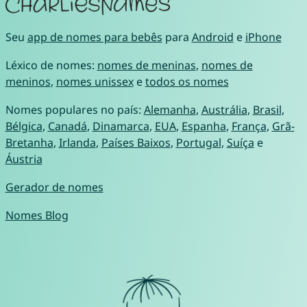
Seu
app de nomes para bebês
para
Android
e
iPhone
Léxico de nomes:
nomes de meninas
,
nomes de
meninos
,
nomes unissex
e
todos os nomes
Nomes populares no país:
Alemanha
,
Austrália
,
Brasil
,
Bélgica
,
Canadá
,
Dinamarca
,
EUA
,
Espanha
,
França
,
Grã-
Bretanha
,
Irlanda
,
Países Baixos
,
Portugal
,
Suíça
e
Áustria
Gerador de nomes
Nomes Blog