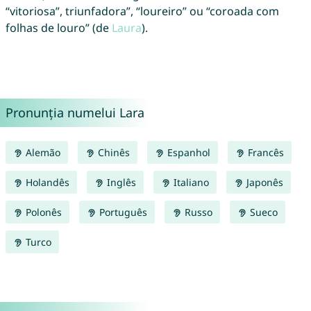
“vitoriosa”, triunfadora”, “loureiro” ou “coroada com
folhas de louro” (de
Laura
).
Pronunția numelui Lara
Alemão
Chinês
Espanhol
Francês
Holandês
Inglês
Italiano
Japonês
Polonês
Português
Russo
Sueco
Turco