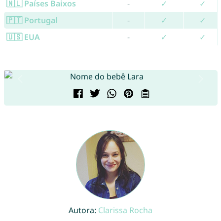
🇳🇱 Países Baixos
-
✓
✓
🇵🇹 Portugal
-
✓
✓
🇺🇸 EUA
-
✓
✓
Autora:
Clarissa Rocha