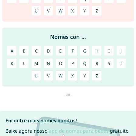
U
V
W
X
Y
Z
Nomes con ...
A
B
C
D
E
F
G
H
I
J
K
L
M
N
O
P
Q
R
S
T
U
V
W
X
Y
Z
Encontre mais nomes bonitos!
Baixe agora nosso
app de nomes para bebês
gratuito