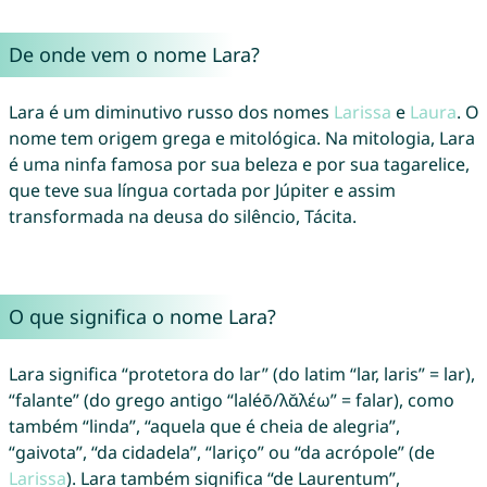
De onde vem o nome Lara?
Lara é um diminutivo russo dos nomes
Larissa
e
Laura
. O
nome tem origem grega e mitológica. Na mitologia, Lara
é uma ninfa famosa por sua beleza e por sua tagarelice,
que teve sua língua cortada por Júpiter e assim
transformada na deusa do silêncio, Tácita.
O que significa o nome Lara?
Lara significa “protetora do lar” (do latim “lar, laris” = lar),
“falante” (do grego antigo “laléō/λᾰλέω” = falar), como
também “linda”, “aquela que é cheia de alegria”,
“gaivota”, “da cidadela”, “lariço” ou “da acrópole” (de
Larissa
). Lara também significa “de Laurentum”,