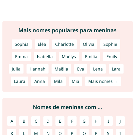
Mais nomes populares para meninas
Sophia
Eléa
Charlotte
Olivia
Sophie
Emma
Isabella
Maëlys
Emília
Emily
Julia
Hannah
Maëlia
Eva
Lena
Lara
Laura
Anna
Mila
Mia
Mais nomes →
Nomes de meninas com ...
A
B
C
D
E
F
G
H
I
J
K
L
M
N
O
P
Q
R
S
T