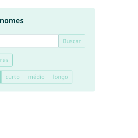
e nomes
Buscar
res
curto
médio
longo