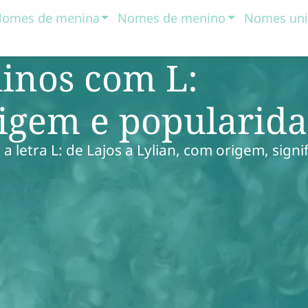
omes de menina
Nomes de menino
Nomes uni
inos com L:
rigem e popularid
letra L: de Lajos a Lylian, com origem, signi