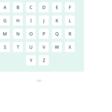
A
B
C
D
E
F
G
H
I
J
K
L
M
N
O
P
Q
R
S
T
U
V
W
X
Y
Z