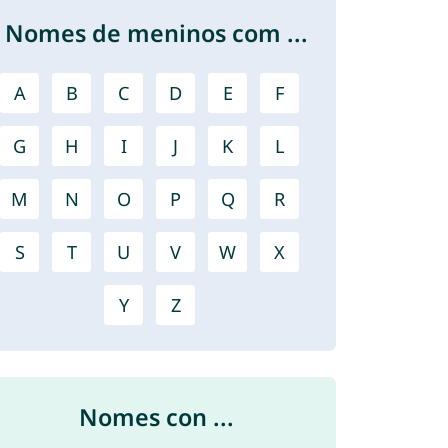
Nomes de meninos com ...
A
B
C
D
E
F
G
H
I
J
K
L
M
N
O
P
Q
R
S
T
U
V
W
X
Y
Z
Nomes con ...