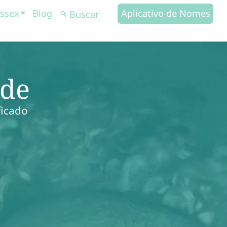
ssex
Blog
Aplicativo de Nomes
ade
ficado