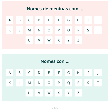
Nomes de meninas com ...
A
B
C
D
E
F
G
H
I
J
K
L
M
N
O
P
Q
R
S
T
U
V
W
X
Y
Z
Nomes con ...
A
B
C
D
E
F
G
H
I
J
K
L
M
N
O
P
Q
R
S
T
U
V
W
X
Y
Z