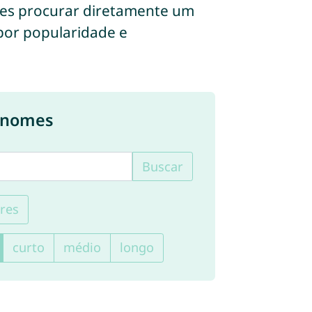
des procurar diretamente um
 por popularidade e
e nomes
Buscar
res
curto
médio
longo