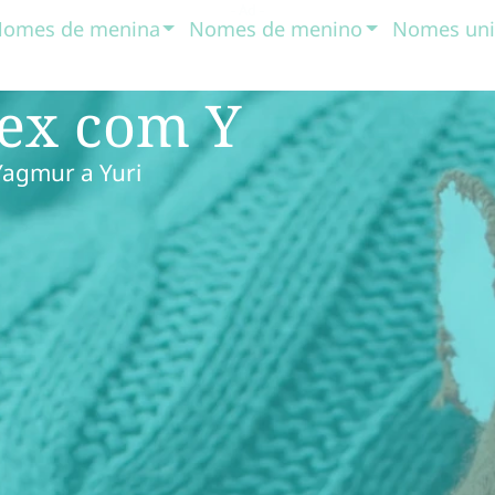
omes de menina
Nomes de menino
Nomes uni
sex com Y
Yagmur a Yuri