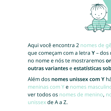
Aqui você encontra 2
nomes de gê
que começam com a letra
Y
– dos 
no nome e nós te mostraremos
o
outras variantes
e
estatísticas s
Além dos
nomes unissex com Y
há
meninas com Y
e
nomes masculin
ver todos os
nomes de menino
,
n
unissex
de A a Z.