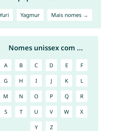
Yuri
Yagmur
Mais nomes →
Nomes unissex com ...
A
B
C
D
E
F
G
H
I
J
K
L
M
N
O
P
Q
R
S
T
U
V
W
X
Y
Z