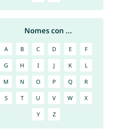
Nomes con ...
A
B
C
D
E
F
G
H
I
J
K
L
M
N
O
P
Q
R
S
T
U
V
W
X
Y
Z