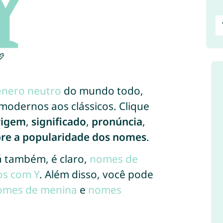
nero neutro
do mundo todo,
modernos aos clássicos. Clique
rigem
,
significado
,
pronúncia
,
obre a popularidade dos nomes
.
 também, é claro,
nomes de
os com Y
. Além disso, você pode
omes de menina
e
nomes