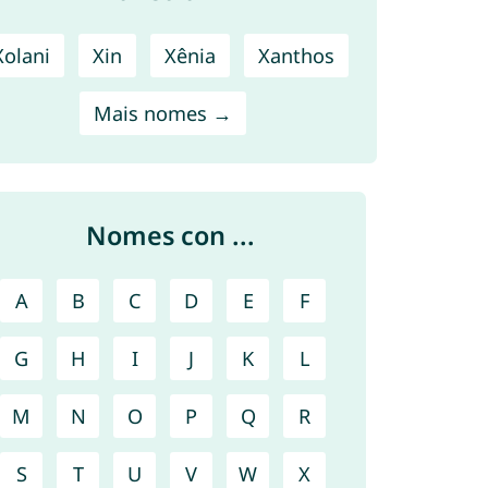
Xolani
Xin
Xênia
Xanthos
Mais nomes →
Nomes con ...
A
B
C
D
E
F
G
H
I
J
K
L
M
N
O
P
Q
R
S
T
U
V
W
X