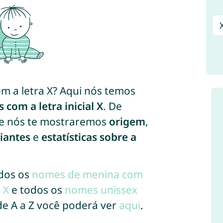
 a letra X? Aqui nós temos
com a letra inicial X
. De
 e nós te mostraremos
origem
,
iantes
e
estatísticas sobre a
odos os
nomes de menina com
 X
e todos os
nomes unissex
de A a Z você poderá ver
aqui
.