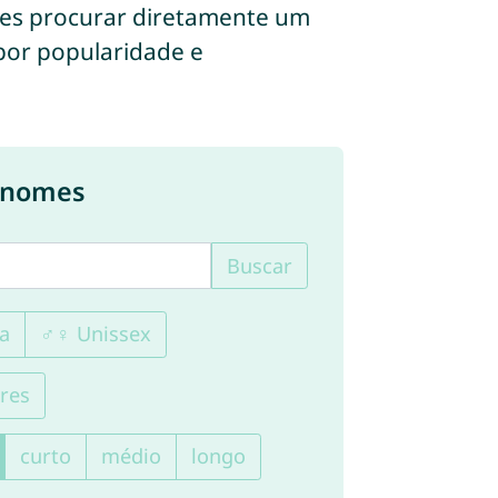
des procurar diretamente um
 por popularidade e
e nomes
Buscar
a
♂♀ Unissex
res
curto
médio
longo