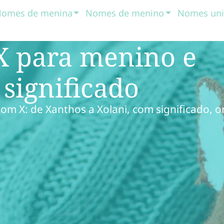
omes de menina
Nomes de menino
Nomes uni
X para menino e
significado
om X: de Xanthos a Xolani, com significado, 