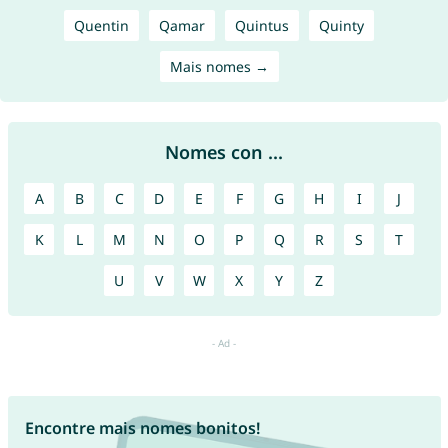
Quentin
Qamar
Quintus
Quinty
Mais nomes →
Nomes con ...
A
B
C
D
E
F
G
H
I
J
K
L
M
N
O
P
Q
R
S
T
U
V
W
X
Y
Z
Encontre mais nomes bonitos!