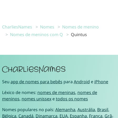
CharliesNames
Nomes
Nomes de menino
Nomes de meninos com Q
Quintus
Seu
app de nomes para bebês
para
Android
e
iPhone
Léxico de nomes:
nomes de meninas
,
nomes de
meninos
,
nomes unissex
e
todos os nomes
Nomes populares no país:
Alemanha
,
Austrália
,
Brasil
,
Bélgica
,
Canadá
,
Dinamarca
,
EUA
,
Espanha
,
França
,
Grã-