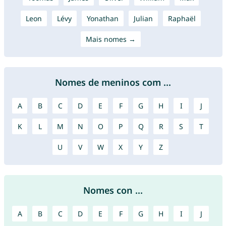
Leon
Lévy
Yonathan
Julian
Raphaël
Mais nomes →
Nomes de meninos com ...
A
B
C
D
E
F
G
H
I
J
K
L
M
N
O
P
Q
R
S
T
U
V
W
X
Y
Z
Nomes con ...
A
B
C
D
E
F
G
H
I
J