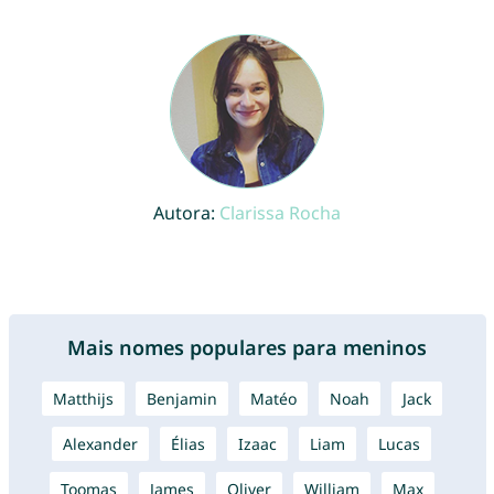
Autora:
Clarissa Rocha
Mais nomes populares para meninos
Matthijs
Benjamin
Matéo
Noah
Jack
Alexander
Élias
Izaac
Liam
Lucas
Toomas
James
Oliver
William
Max