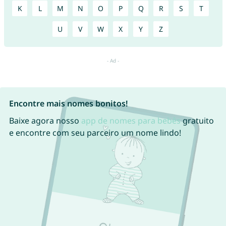
K
L
M
N
O
P
Q
R
S
T
U
V
W
X
Y
Z
Encontre mais nomes bonitos!
Baixe agora nosso
app de nomes para bebês
gratuito
e encontre com seu parceiro um nome lindo!