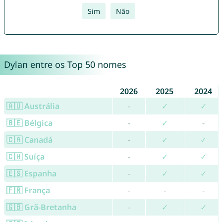
Sim
Não
Dylan entre os Top 50 nomes
2026
2025
2024
🇦🇺 Austrália
-
✓
✓
🇧🇪 Bélgica
-
✓
-
🇨🇦 Canadá
-
✓
✓
🇨🇭 Suíça
-
✓
✓
🇪🇸 Espanha
-
✓
✓
🇫🇷 França
-
-
-
🇬🇧 Grã-Bretanha
-
✓
✓