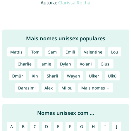
Autora:
Clarissa Rocha
Mais nomes unissex populares
Mattis
Tom
Sam
Emili
Valentine
Lou
Charlie
Jamie
Dylan
Xolani
Giusi
Ömür
Xin
Sharli
Wayan
Ülker
Ülkü
Darasimi
Alex
Milou
Mais nomes →
Nomes unissex com ...
A
B
C
D
E
F
G
H
I
J