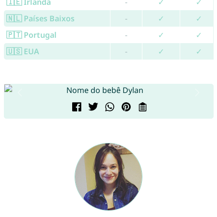
🇮🇪 Irlanda
-
✓
✓
🇳🇱 Países Baixos
-
✓
✓
🇵🇹 Portugal
-
✓
✓
🇺🇸 EUA
-
✓
✓