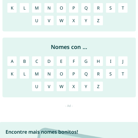
K
L
M
N
O
P
Q
R
S
T
U
V
W
X
Y
Z
Nomes con ...
A
B
C
D
E
F
G
H
I
J
K
L
M
N
O
P
Q
R
S
T
U
V
W
X
Y
Z
Encontre mais nomes bonitos!