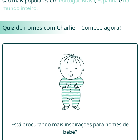
são mais populares em
Portugal
,
Brasil
,
Espanha
e
no
mundo inteiro
.
Quiz de nomes com Charlie – Comece agora!
Está procurando mais inspirações para nomes de
bebê?