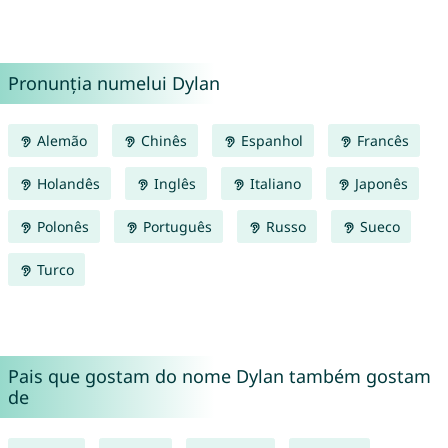
Pronunția numelui Dylan
Alemão
Chinês
Espanhol
Francês
Holandês
Inglês
Italiano
Japonês
Polonês
Português
Russo
Sueco
Turco
Pais que gostam do nome Dylan também gostam
de