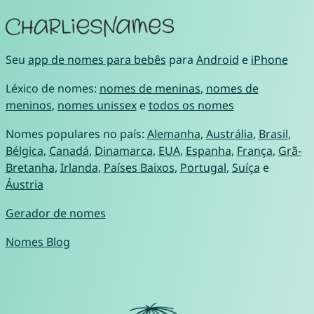
Seu
app de nomes para bebês
para
Android
e
iPhone
Léxico de nomes:
nomes de meninas
,
nomes de
meninos
,
nomes unissex
e
todos os nomes
Nomes populares no país:
Alemanha
,
Austrália
,
Brasil
,
Bélgica
,
Canadá
,
Dinamarca
,
EUA
,
Espanha
,
França
,
Grã-
Bretanha
,
Irlanda
,
Países Baixos
,
Portugal
,
Suíça
e
Áustria
Gerador de nomes
Nomes Blog