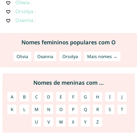
Oliwia
Orsolya
Oxanna
Nomes femininos populares com O
Olivia
Oxanna
Orsolya
Mais nomes →
Nomes de meninas com ...
A
B
C
D
E
F
G
H
I
J
K
L
M
N
O
P
Q
R
S
T
U
V
W
X
Y
Z