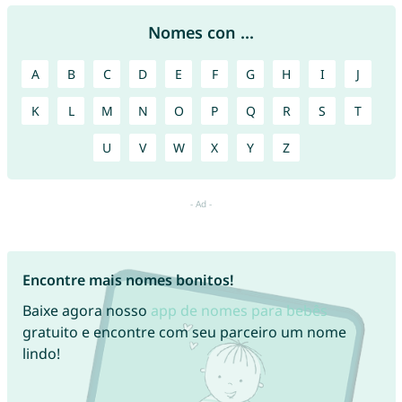
Nomes con ...
A
B
C
D
E
F
G
H
I
J
K
L
M
N
O
P
Q
R
S
T
U
V
W
X
Y
Z
Encontre mais nomes bonitos!
Baixe agora nosso
app de nomes para bebês
gratuito e encontre com seu parceiro um nome
lindo!