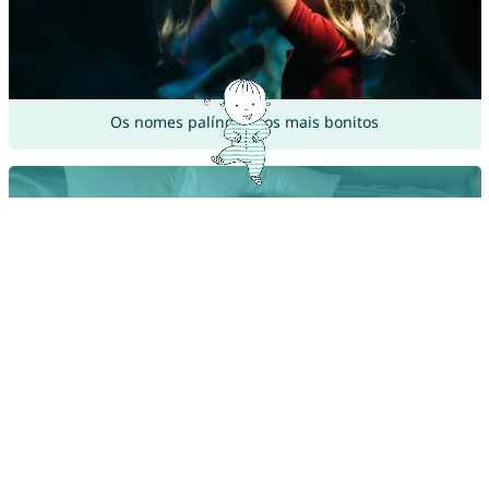
Os nomes palíndromos mais bonitos
Do Tinder ao app de nomes para bebês: encontre o nome
perfeito com um swipe