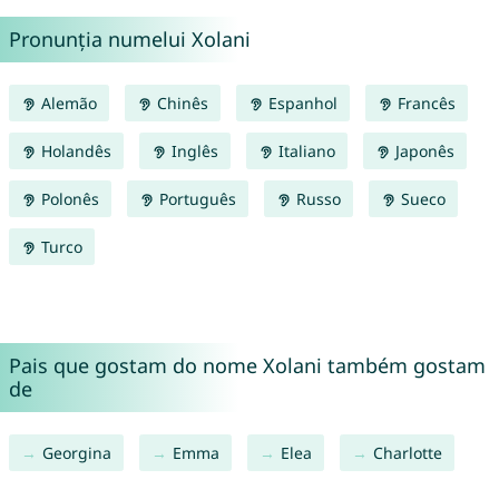
Pronunția numelui Xolani
Alemão
Chinês
Espanhol
Francês
Holandês
Inglês
Italiano
Japonês
Polonês
Português
Russo
Sueco
Turco
Pais que gostam do nome Xolani também gostam
de
Georgina
Emma
Elea
Charlotte