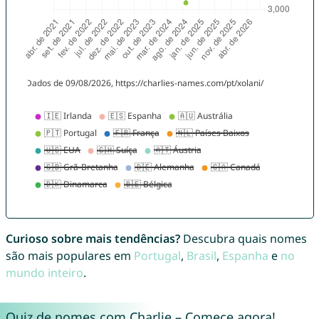
Curioso sobre mais tendências?
Descubra quais nomes
são mais populares em
Portugal
,
Brasil
,
Espanha
e
no
mundo inteiro
.
Quiz de nomes com Charlie – Comece agora!