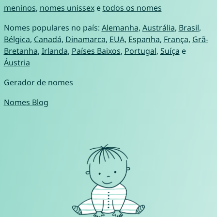
meninos
,
nomes unissex
e
todos os nomes
Nomes populares no país:
Alemanha
,
Austrália
,
Brasil
,
Bélgica
,
Canadá
,
Dinamarca
,
EUA
,
Espanha
,
França
,
Grã-
Bretanha
,
Irlanda
,
Países Baixos
,
Portugal
,
Suíça
e
Áustria
Gerador de nomes
Nomes Blog