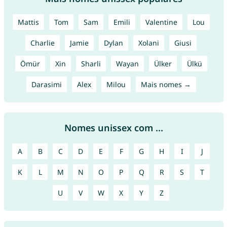
Mattis
Tom
Sam
Emili
Valentine
Lou
Charlie
Jamie
Dylan
Xolani
Giusi
Ömür
Xin
Sharli
Wayan
Ülker
Ülkü
Darasimi
Alex
Milou
Mais nomes →
Nomes unissex com ...
A
B
C
D
E
F
G
H
I
J
K
L
M
N
O
P
Q
R
S
T
U
V
W
X
Y
Z