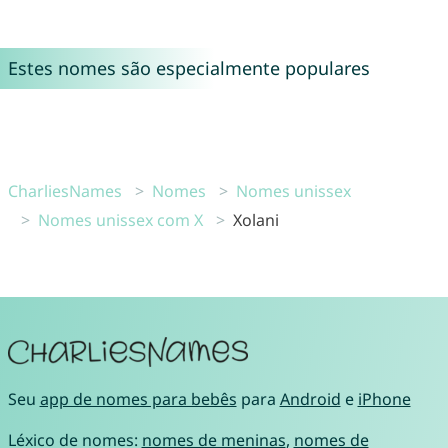
Estes nomes são especialmente populares
CharliesNames
Nomes
Nomes unissex
Nomes unissex com X
Xolani
Seu
app de nomes para bebês
para
Android
e
iPhone
Léxico de nomes:
nomes de meninas
,
nomes de