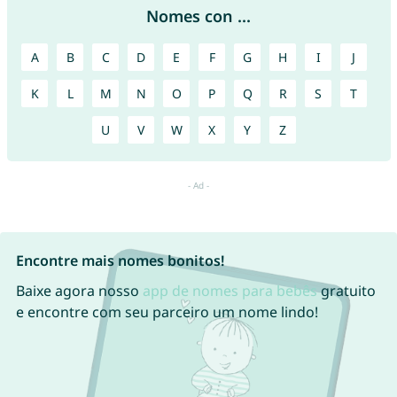
Nomes con ...
A
B
C
D
E
F
G
H
I
J
K
L
M
N
O
P
Q
R
S
T
U
V
W
X
Y
Z
Encontre mais nomes bonitos!
Baixe agora nosso
app de nomes para bebês
gratuito
e encontre com seu parceiro um nome lindo!